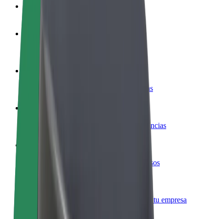
Preguntas frecuentes
Colaborar como conductor
Gana dinero colaborando con Bolt
Colaborar como repartidor
Reparte comida y cobra todas las semanas
Añadir un restaurante o tienda
Llega a más clientes y maximiza tus ganancias
Registrarse como propietario de flota
Añade tu flota a Bolt y potencia tus ingresos
Bolt para empresas
Productos y servicios de Bolt adaptados a tu empresa