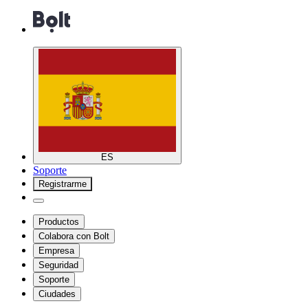
ES
Soporte
Registrarme
Productos
Colabora con Bolt
Empresa
Seguridad
Soporte
Ciudades