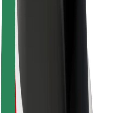
Acerca de Bolt
Sostenibilidad en Bolt
Project Zero
Blog
Sala de prensa
Directrices de la marca
Misión
Relación con inversores
Liderazgo
Marca
Medios
Fondo Urbano
Seguridad