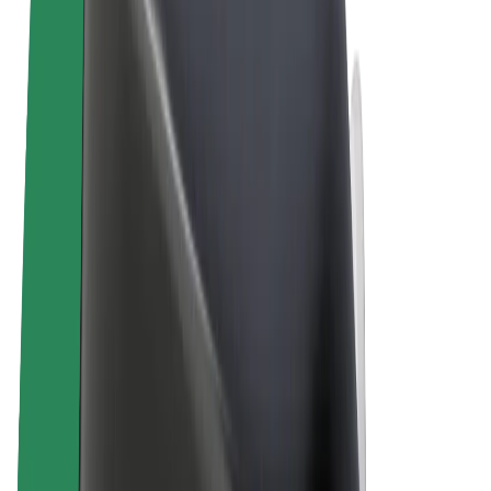
Términos y Condiciones
Privacidad
Cookies
© 2026 Bolt Technology OÜ
Productos
Viajes
Patinetes
Bolt Market
Bolt Food
Bolt Drive
Bolt para empresas