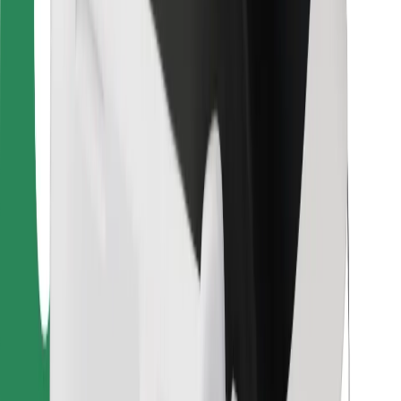
Para repartidores
Bolt Food
Para propietarios de flota
Para restaurantes
Bolt para empresas
Otros
Proveedores
Términos y Condiciones
Cookies
Seguridad
Consigue un viaje en minutos
Descargar la app de Bolt