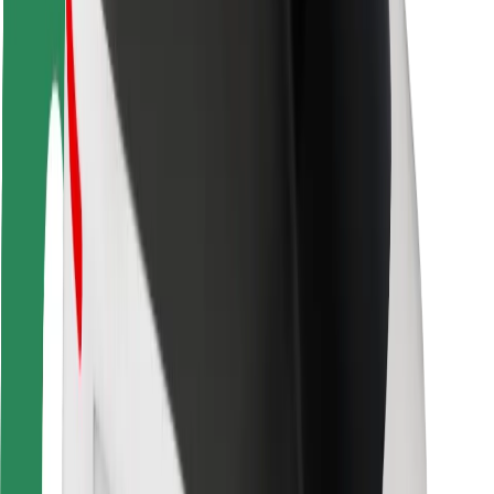
Seguridad para usuarios
Seguridad para conductores
Seguridad para patinetes
Laboratorio de seguridad
Ciudades
Dónde estamos
Soluciones para las ciudades
Aeropuertos
Estaciones de carga de Bolt
Soporte
Para usuarios
Para conductores