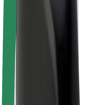
Bicis
Bolt Plus
Colabora con Bolt
Conductores
Ingresos de conductor/a
Repartidores
Ingresos de repartidor
Comercios de Bolt Food
Flotas
Franquicias
Empresa
Trabaja con nosotros