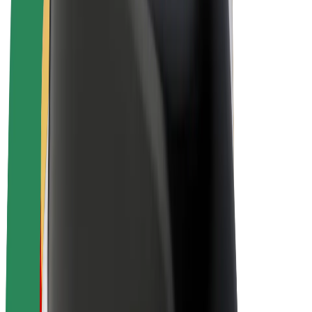
Bolt Plus
Colabora con Bolt
Conductores
Ingresos de conductor/a
Repartidores
Ingresos de repartidor
Comercios de Bolt Food
Flotas
Franquicias
Empresa
Trabaja con nosotros
Acerca de Bolt