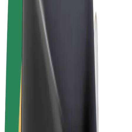
Términos y Condiciones
Privacidad
Cookies
© 2026 Bolt Technology OÜ
Productos
Viajes
Patinetes
Bolt Market
Bolt Food
Bolt Drive
Bolt para empresas
Bicis