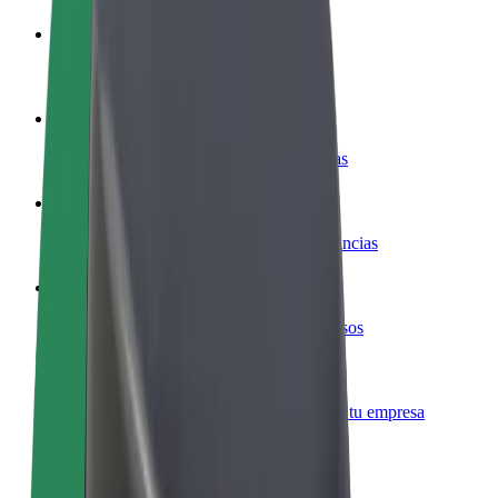
Colaborar como conductor
Gana dinero colaborando con Bolt
Colaborar como repartidor
Reparte comida y cobra todas las semanas
Añadir un restaurante o tienda
Llega a más clientes y maximiza tus ganancias
Registrarse como propietario de flota
Añade tu flota a Bolt y potencia tus ingresos
Bolt para empresas
Productos y servicios de Bolt adaptados a tu empresa