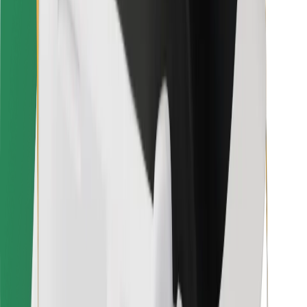
Bolt Food
Para propietarios de flota
Para restaurantes
Bolt para empresas
Otros
Proveedores
Términos y Condiciones
Cookies
Seguridad
Consigue un viaje en minutos
Descargar la app de Bolt
Encuentra tu comida favorita