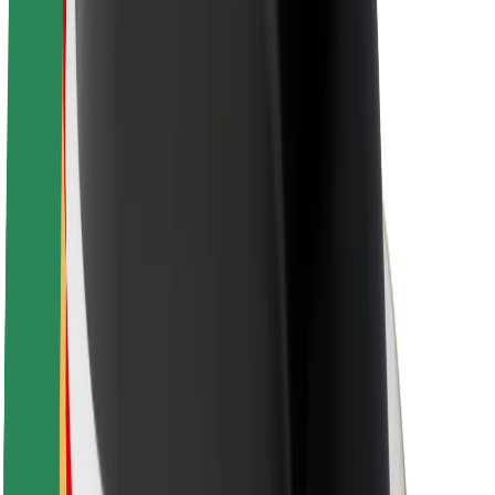
Sostenibilidad en Bolt
Project Zero
Blog
Sala de prensa
Directrices de la marca
Misión
Relación con inversores
Liderazgo
Marca
Medios
Fondo Urbano
Seguridad
Seguridad para usuarios