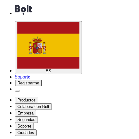
ES
Soporte
Registrarme
Productos
Colabora con Bolt
Empresa
Seguridad
Soporte
Ciudades