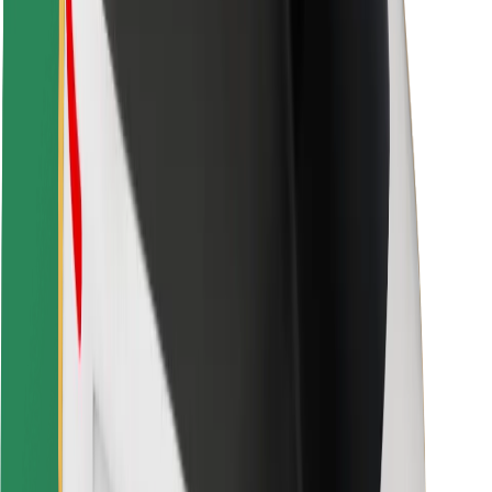
Seguridad para conductores
Seguridad para patinetes
Laboratorio de seguridad
Ciudades
Dónde estamos
Soluciones para las ciudades
Aeropuertos
Estaciones de carga de Bolt
Soporte
Para usuarios
Para conductores
Para repartidores