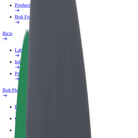
Productos
Bolt Food para empresas
Bicis
Laboratorio de seguridad
Informar de un problema
Preguntas frecuentes
Bolt Plus
Beneficios
Cómo unirse
Preguntas frecuentes