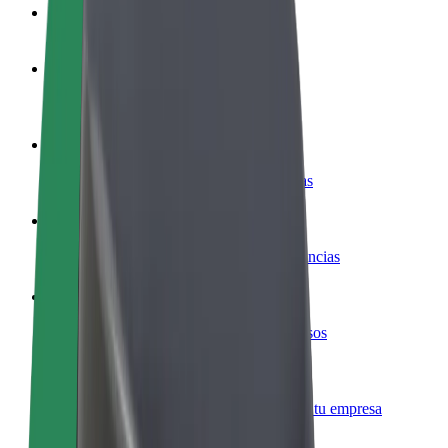
Preguntas frecuentes
Colaborar como conductor
Gana dinero colaborando con Bolt
Colaborar como repartidor
Reparte comida y cobra todas las semanas
Añadir un restaurante o tienda
Llega a más clientes y maximiza tus ganancias
Registrarse como propietario de flota
Añade tu flota a Bolt y potencia tus ingresos
Bolt para empresas
Productos y servicios de Bolt adaptados a tu empresa