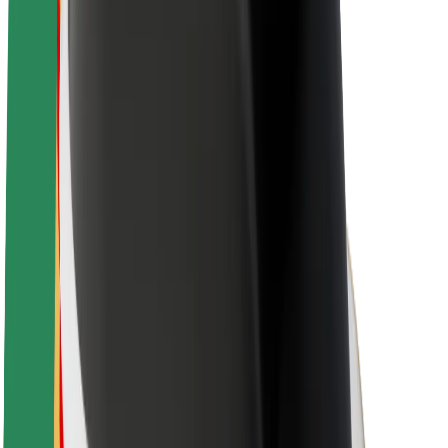
Acerca de Bolt
Sostenibilidad en Bolt
Project Zero
Blog
Sala de prensa
Directrices de la marca
Misión
Relación con inversores
Liderazgo
Marca
Medios
Fondo Urbano
Seguridad