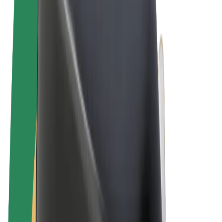
Términos y Condiciones
Privacidad
Cookies
© 2026 Bolt Technology OÜ
Productos
Viajes
Patinetes
Bolt Market
Bolt Food
Bolt Drive
Bolt para empresas