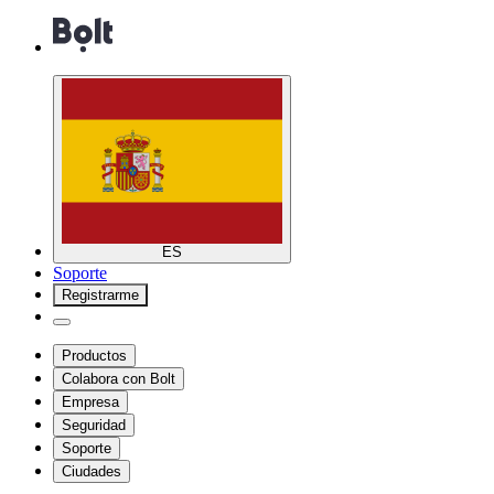
ES
Soporte
Registrarme
Productos
Colabora con Bolt
Empresa
Seguridad
Soporte
Ciudades