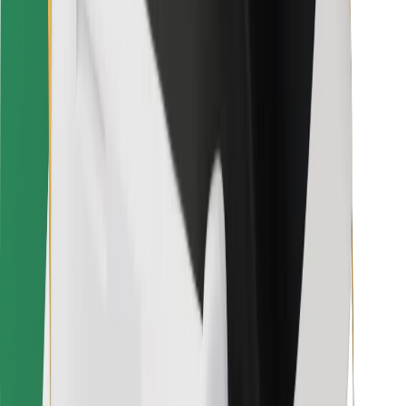
Para repartidores
Bolt Food
Para propietarios de flota
Para restaurantes
Bolt para empresas
Otros
Proveedores
Términos y Condiciones
Cookies
Seguridad
Consigue un viaje en minutos
Descargar la app de Bolt