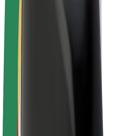
Bicis
Bolt Plus
Colabora con Bolt
Conductores
Ingresos de conductor/a
Repartidores
Ingresos de repartidor
Comercios de Bolt Food
Flotas
Franquicias
Empresa
Trabaja con nosotros