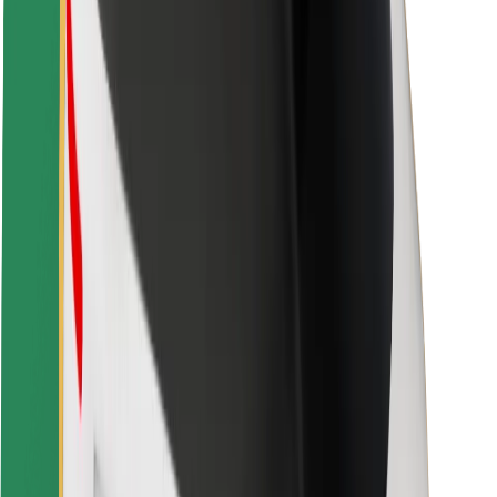
Seguridad para usuarios
Seguridad para conductores
Seguridad para patinetes
Laboratorio de seguridad
Ciudades
Dónde estamos
Soluciones para las ciudades
Aeropuertos
Estaciones de carga de Bolt
Soporte
Para usuarios
Para conductores