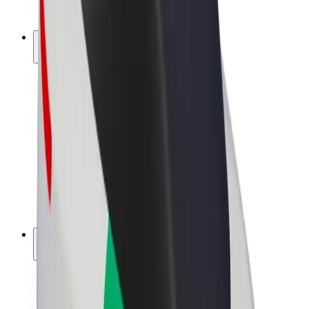
Bolt Plus
Colabora con Bolt
Conductores
Ingresos de conductor/a
Repartidores
Ingresos de repartidor
Comercios de Bolt Food
Flotas
Franquicias
Empresa
Trabaja con nosotros
Acerca de Bolt