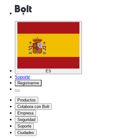
ES
Soporte
Registrarme
Productos
Colabora con Bolt
Empresa
Seguridad
Soporte
Ciudades