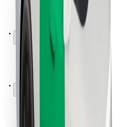
Seguridad para conductores
Seguridad para patinetes
Laboratorio de seguridad
Ciudades
Dónde estamos
Soluciones para las ciudades
Aeropuertos
Estaciones de carga de Bolt
Soporte
Para usuarios
Para conductores
Para repartidores