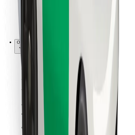
Bolt Food
Para propietarios de flota
Para restaurantes
Bolt para empresas
Otros
Proveedores
Términos y Condiciones
Cookies
Seguridad
Consigue un viaje en minutos
Descargar la app de Bolt
Encuentra tu comida favorita