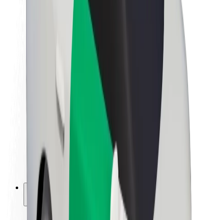
Sostenibilidad en Bolt
Project Zero
Blog
Sala de prensa
Directrices de la marca
Misión
Relación con inversores
Liderazgo
Marca
Medios
Fondo Urbano
Seguridad
Seguridad para usuarios