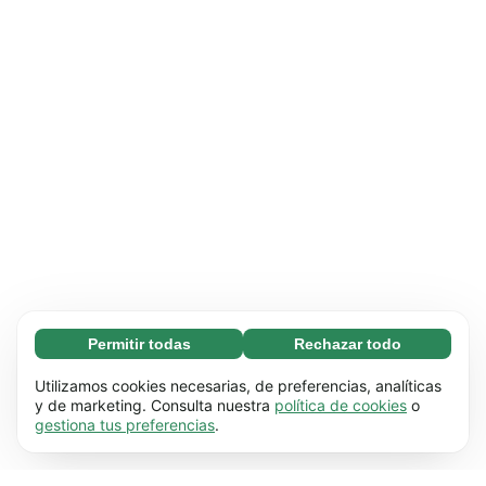
Permitir todas
Rechazar todo
Necesarias (65)
Las cookies necesarias ayudan a que nuestra
Más información
Utilizamos cookies necesarias, de preferencias, analíticas
página web funcione correctamente, pues
y de marketing. Consulta nuestra
política de cookies
o
gestiona tus preferencias
.
hace posible que se lleven a cabo funciones
Preferenciales (17)
básicas (por ejemplo, navegar por las distintas
Las cookies preferenciales hacen posible que
Más información
páginas). Nuestra página no puede funcionar