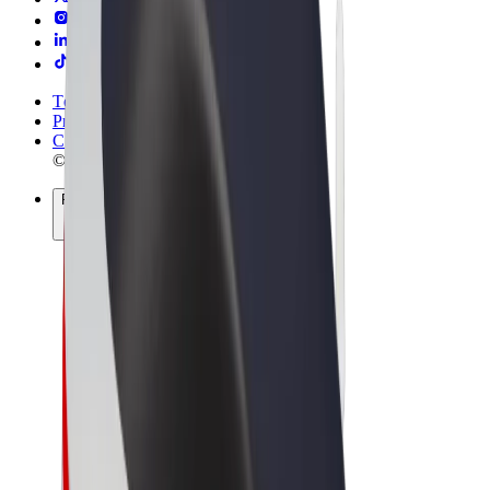
Términos y Condiciones
Privacidad
Cookies
© 2026 Bolt Technology OÜ
Productos
Viajes
Patinetes
Bolt Market
Bolt Food
Bolt Drive
Bolt para empresas
Bicis