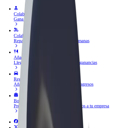
Colaborar como conductor
Gana dinero colaborando con Bolt
Colaborar como repartidor
Reparte comida y cobra todas las semanas
Añadir un restaurante o tienda
Llega a más clientes y maximiza tus ganancias
Registrarse como propietario de flota
Añade tu flota a Bolt y potencia tus ingresos
Bolt para empresas
Productos y servicios de Bolt adaptados a tu empresa