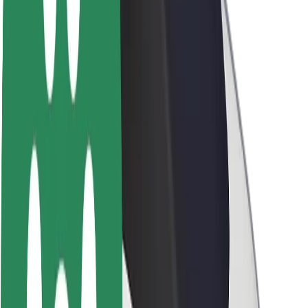
Sostenibilidad en Bolt
Project Zero
Blog
Sala de prensa
Directrices de la marca
Misión
Relación con inversores
Liderazgo
Marca
Medios
Fondo Urbano
Seguridad
Seguridad para usuarios