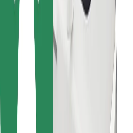
Bolt Food
Para propietarios de flota
Para restaurantes
Bolt para empresas
Otros
Proveedores
Términos y Condiciones
Cookies
Seguridad
Consigue un viaje en minutos
Descargar la app de Bolt
Encuentra tu comida favorita