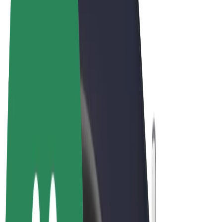
Términos y Condiciones
Privacidad
Cookies
© 2026 Bolt Technology OÜ
Productos
Viajes
Patinetes
Bolt Market
Bolt Food
Bolt Drive
Bolt para empresas
Bicis