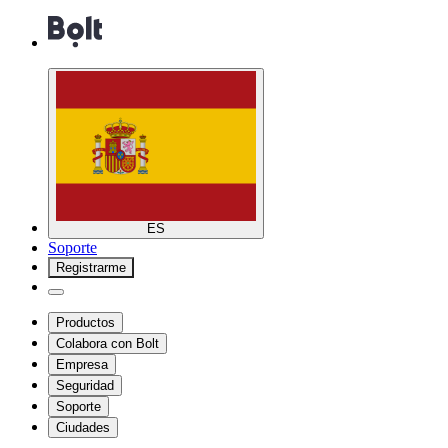
ES
Soporte
Registrarme
Productos
Colabora con Bolt
Empresa
Seguridad
Soporte
Ciudades