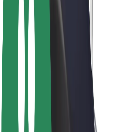
Bolt Plus
Colabora con Bolt
Conductores
Ingresos de conductor/a
Repartidores
Ingresos de repartidor
Comercios de Bolt Food
Flotas
Franquicias
Empresa
Trabaja con nosotros
Acerca de Bolt