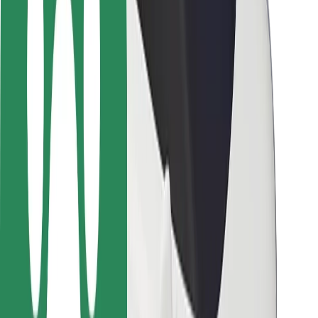
Seguridad para conductores
Seguridad para patinetes
Laboratorio de seguridad
Ciudades
Dónde estamos
Soluciones para las ciudades
Aeropuertos
Estaciones de carga de Bolt
Soporte
Para usuarios
Para conductores
Para repartidores