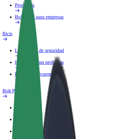
Productos
Bolt Food para empresas
Bicis
Laboratorio de seguridad
Informar de un problema
Preguntas frecuentes
Bolt Plus
Beneficios
Cómo unirse
Preguntas frecuentes