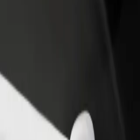
adir un restaurante o tienda
Registrarse como propietario de
B
ega a más clientes y maximiza tus
flota
P
nancias
Añade tu flota a Bolt y potencia
t
tus ingresos
r Daku Superspar"
par Daku Superspar"? Echa un vistazo a nuestros servicios y encuentra
Descargar la app