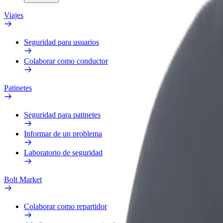
Viajes
Seguridad para usuarios
Colaborar como conductor
Patinetes
Seguridad para patinetes
Informar de un problema
Laboratorio de seguridad
Bolt Market
Colaborar como repartidor