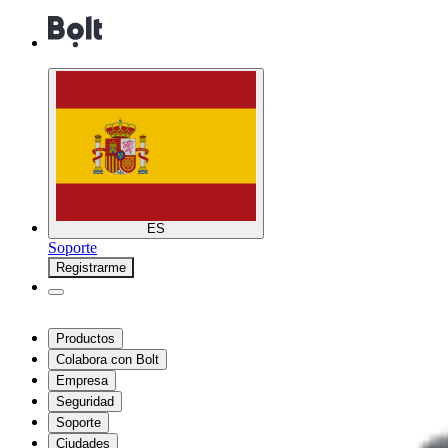
ES
Soporte
Registrarme
Productos
Colabora con Bolt
Empresa
Seguridad
Soporte
Ciudades