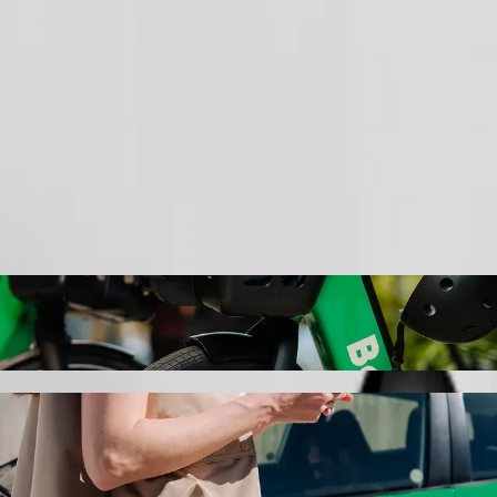
Pedir viaje
"Spar Daku Superspar" con Bolt
 "Spar Daku Superspar". Con Bolt, el trayecto suele hacerse en 21 min