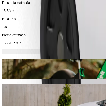
Distancia estimada
15,5 km
Pasajeros
1-6
Precio estimado
165,70 ZAR
Patinetes o bicis eléctricas
Muévete por Port Elizabeth en patinete o bici eléctrica
Descargar la app de Bolt
Ve de "Walmer Park Shopping Center" a 
Te recomendamos que elijas Bolt si buscas el mejor precio para ir a
encontraremos el vehículo perfecto para ti.
Descargar la app de Bolt