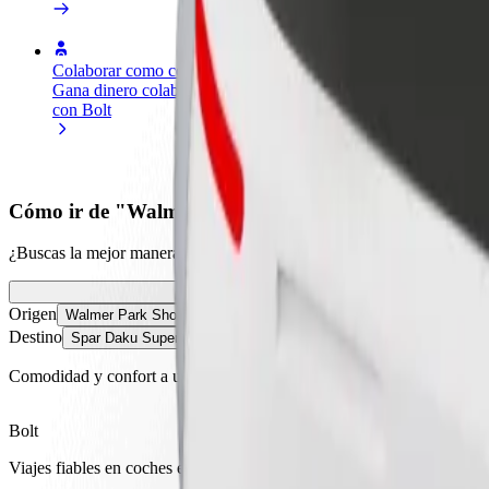
Colaborar como conductor
Colaborar como repartidor
Añ
Gana dinero colaborando
Reparte comida y cobra todas las
Ll
con Bolt
semanas
ga
Cómo ir de "Walmer Park Shopping Center" a "Spa
¿Buscas la mejor manera de ir de "Walmer Park Shopping Center" a "S
Origen
Walmer Park Shopping Center
Destino
Spar Daku Superspar
Comodidad y confort a un botón de distancia
Bolt
Viajes fiables en coches estándar de tamaño medio.