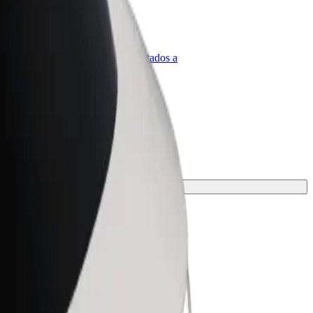
olt para empresas
roductos y servicios de Bolt adaptados a
u empresa
 la mejor opción para tu viaje.