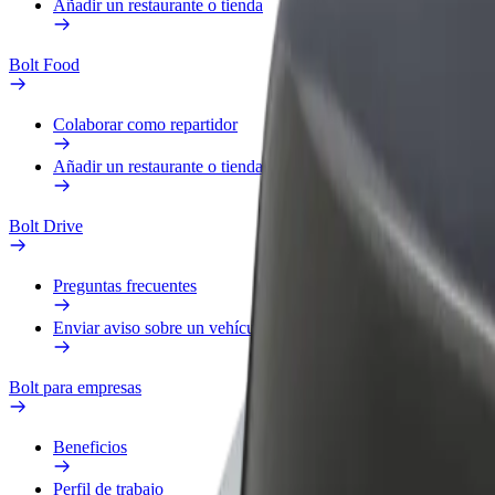
Añadir un restaurante o tienda
Bolt Food
Colaborar como repartidor
Añadir un restaurante o tienda
Bolt Drive
Preguntas frecuentes
Enviar aviso sobre un vehículo
Bolt para empresas
Beneficios
Perfil de trabajo