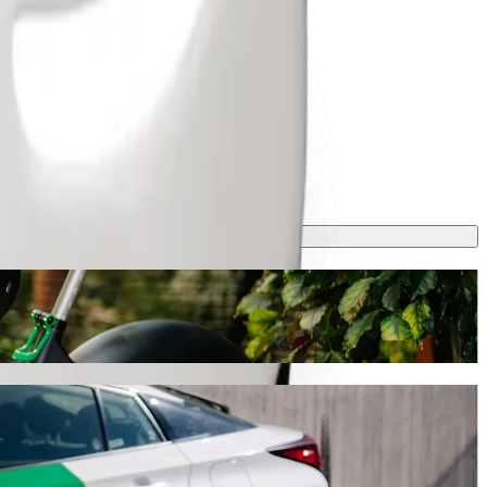
 y cuesta aproximadamente 118,40 ZAR ZAR. Sea cual sea la ocasión,