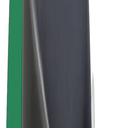
Bicis
Bolt Plus
Colabora con Bolt
Conductores
Ingresos de conductor/a
Repartidores
Ingresos de repartidor
Comercios de Bolt Food
Flotas
Franquicias
Empresa
Trabaja con nosotros