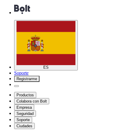
ES
Soporte
Registrarme
Productos
Colabora con Bolt
Empresa
Seguridad
Soporte
Ciudades