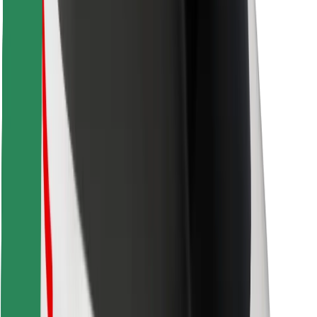
Encuentra tu comida favorita
Descargar la app de Bolt Food