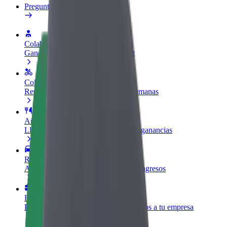
Preguntas frecuentes
Colaborar como conductor
Gana dinero colaborando con Bolt
Colaborar como repartidor
Reparte comida y cobra todas las semanas
Añadir un restaurante o tienda
Llega a más clientes y maximiza tus ganancias
Registrarse como propietario de flota
Añade tu flota a Bolt y potencia tus ingresos
Bolt para empresas
Productos y servicios de Bolt adaptados a tu empresa