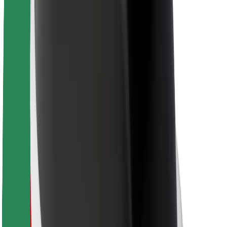
Para repartidores
Bolt Food
Para propietarios de flota
Para restaurantes
Bolt para empresas
Otros
Proveedores
Términos y Condiciones
Cookies
Seguridad
Consigue un viaje en minutos
Descargar la app de Bolt