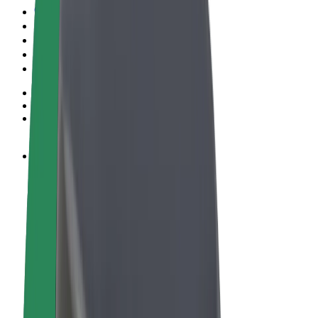
Términos y Condiciones
Privacidad
Cookies
© 2026 Bolt Technology OÜ
Productos
Viajes
Patinetes
Bolt Market
Bolt Food
Bolt Drive
Bolt para empresas