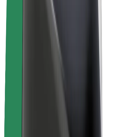
Acerca de Bolt
Sostenibilidad en Bolt
Project Zero
Blog
Sala de prensa
Directrices de la marca
Misión
Relación con inversores
Liderazgo
Marca
Medios
Fondo Urbano
Seguridad