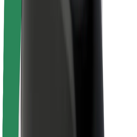
Seguridad para usuarios
Seguridad para conductores
Seguridad para patinetes
Laboratorio de seguridad
Ciudades
Dónde estamos
Soluciones para las ciudades
Aeropuertos
Estaciones de carga de Bolt
Soporte
Para usuarios
Para conductores