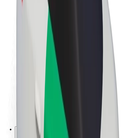
Acerca de Bolt
Sostenibilidad en Bolt
Project Zero
Blog
Sala de prensa
Directrices de la marca
Misión
Relación con inversores
Liderazgo
Marca
Medios
Fondo Urbano
Seguridad