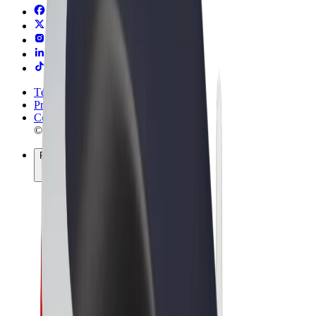
Términos y Condiciones
Privacidad
Cookies
© 2026 Bolt Technology OÜ
Productos
Viajes
Patinetes
Bolt Market
Bolt Food
Bolt Drive
Bolt para empresas