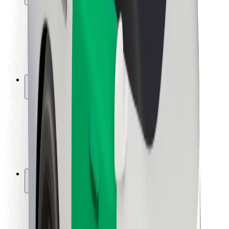
Seguridad para usuarios
Seguridad para conductores
Seguridad para patinetes
Laboratorio de seguridad
Ciudades
Dónde estamos
Soluciones para las ciudades
Aeropuertos
Estaciones de carga de Bolt
Soporte
Para usuarios
Para conductores