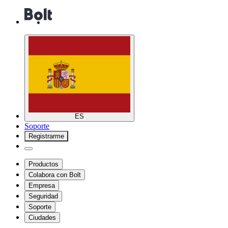
ES
Soporte
Registrarme
Productos
Colabora con Bolt
Empresa
Seguridad
Soporte
Ciudades