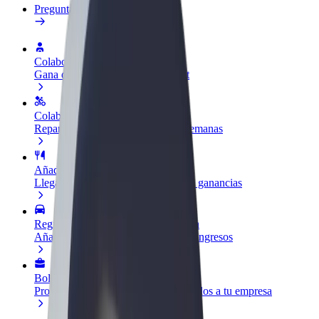
Preguntas frecuentes
Colaborar como conductor
Gana dinero colaborando con Bolt
Colaborar como repartidor
Reparte comida y cobra todas las semanas
Añadir un restaurante o tienda
Llega a más clientes y maximiza tus ganancias
Registrarse como propietario de flota
Añade tu flota a Bolt y potencia tus ingresos
Bolt para empresas
Productos y servicios de Bolt adaptados a tu empresa