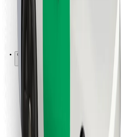
Para repartidores
Bolt Food
Para propietarios de flota
Para restaurantes
Bolt para empresas
Otros
Proveedores
Términos y Condiciones
Cookies
Seguridad
Consigue un viaje en minutos
Descargar la app de Bolt