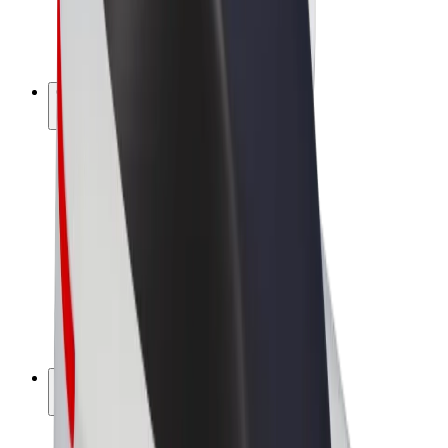
Bicis
Bolt Plus
Colabora con Bolt
Conductores
Ingresos de conductor/a
Repartidores
Ingresos de repartidor
Comercios de Bolt Food
Flotas
Franquicias
Empresa
Trabaja con nosotros