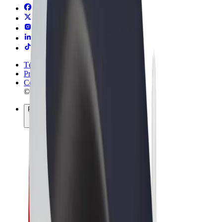
Términos y Condiciones
Privacidad
Cookies
© 2026 Bolt Technology OÜ
Productos
Viajes
Patinetes
Bolt Market
Bolt Food
Bolt Drive
Bolt para empresas