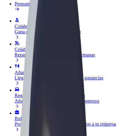
Preguntas frecuentes
Colaborar como conductor
Gana dinero colaborando con Bolt
Colaborar como repartidor
Reparte comida y cobra todas las semanas
Añadir un restaurante o tienda
Llega a más clientes y maximiza tus ganancias
Registrarse como propietario de flota
Añade tu flota a Bolt y potencia tus ingresos
Bolt para empresas
Productos y servicios de Bolt adaptados a tu empresa