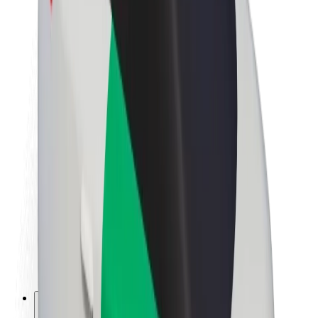
Acerca de Bolt
Sostenibilidad en Bolt
Project Zero
Blog
Sala de prensa
Directrices de la marca
Misión
Relación con inversores
Liderazgo
Marca
Medios
Fondo Urbano
Seguridad