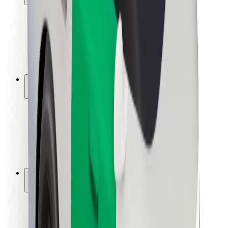
Seguridad para usuarios
Seguridad para conductores
Seguridad para patinetes
Laboratorio de seguridad
Ciudades
Dónde estamos
Soluciones para las ciudades
Aeropuertos
Estaciones de carga de Bolt
Soporte
Para usuarios
Para conductores