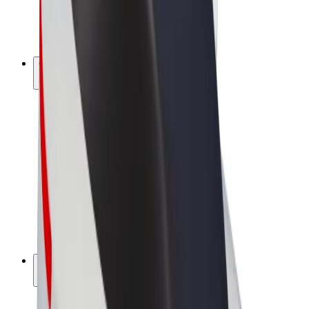
Bicis
Bolt Plus
Colabora con Bolt
Conductores
Ingresos de conductor/a
Repartidores
Ingresos de repartidor
Comercios de Bolt Food
Flotas
Franquicias
Empresa
Trabaja con nosotros