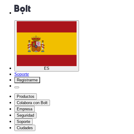
ES
Soporte
Registrarme
Productos
Colabora con Bolt
Empresa
Seguridad
Soporte
Ciudades