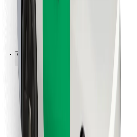
Para repartidores
Bolt Food
Para propietarios de flota
Para restaurantes
Bolt para empresas
Otros
Proveedores
Términos y Condiciones
Cookies
Seguridad
Consigue un viaje en minutos
Descargar la app de Bolt