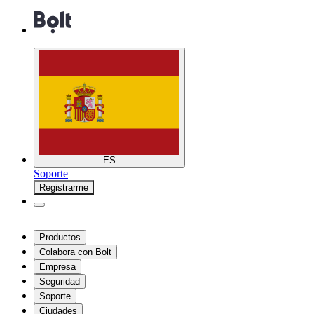
ES
Soporte
Registrarme
Productos
Colabora con Bolt
Empresa
Seguridad
Soporte
Ciudades