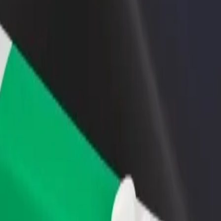
adir un restaurante o tienda
Registrarse como propietario de
B
ega a más clientes y maximiza tus
flota
P
nancias
Añade tu flota a Bolt y potencia
t
tus ingresos
tation"
ay station"? Echa un vistazo a nuestros servicios y encuentra la mejor o
Descargar la app