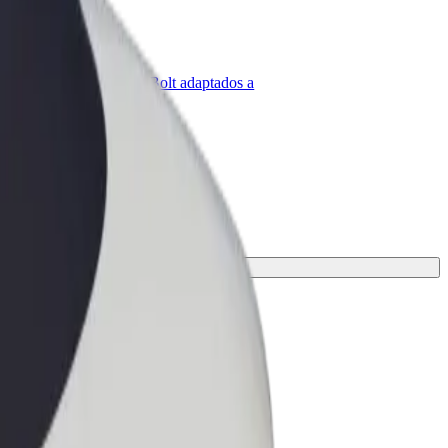
olt para empresas
roductos y servicios de Bolt adaptados a
u empresa
pción para tu viaje.