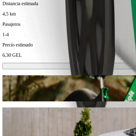
Distancia estimada
4,5 km
Pasajeros
1-4
Precio estimado
6,30 GEL
Patinetes o bicis eléctricas
Muévete por Rustavi en patinete o bici eléctrica
Descargar la app de Bolt
Ve de "Zakaria Paliashvili Street" a "Rail
Te recomendamos que elijas Bolt si buscas el mejor precio para ir a 
encontraremos el vehículo perfecto para ti.
Descargar la app de Bolt