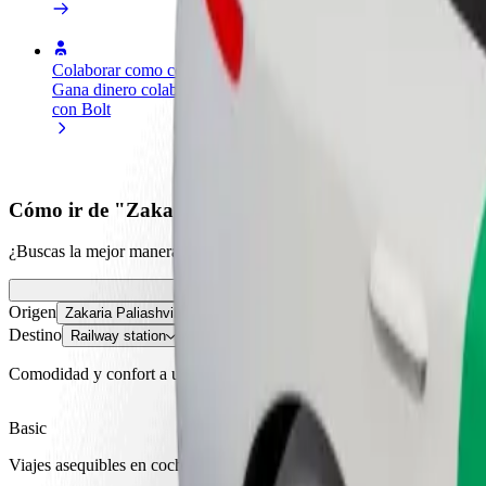
Colaborar como conductor
Colaborar como repartidor
Añ
Gana dinero colaborando
Reparte comida y cobra todas las
Ll
con Bolt
semanas
ga
Cómo ir de "Zakaria Paliashvili Street" a "Railway s
¿Buscas la mejor manera de ir de "Zakaria Paliashvili Street" a "Railw
Origen
Zakaria Paliashvili Street
Destino
Railway station
Comodidad y confort a un botón de distancia
Basic
Viajes asequibles en coches estándar