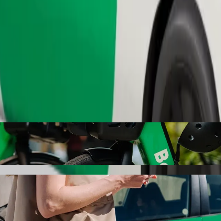
Pedir viaje
way station" con Bolt
"Railway station". Con Bolt, el trayecto suele hacerse en 9 min y cues