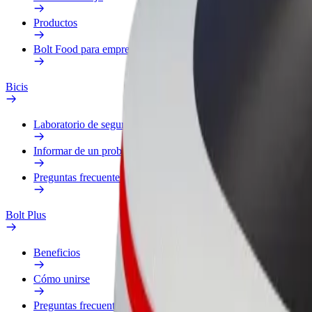
Productos
Bolt Food para empresas
Bicis
Laboratorio de seguridad
Informar de un problema
Preguntas frecuentes
Bolt Plus
Beneficios
Cómo unirse
Preguntas frecuentes