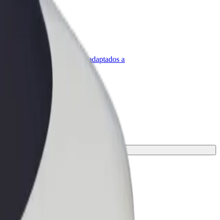
olt para empresas
roductos y servicios de Bolt adaptados a
u empresa
e.