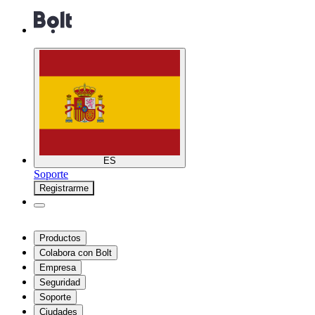
ES
Soporte
Registrarme
Productos
Colabora con Bolt
Empresa
Seguridad
Soporte
Ciudades