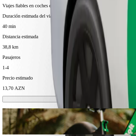
Viajes fiables en coches estándar de tamaño medio.
Duración estimada del viaje
40 min
Distancia estimada
38,8 km
Pasajeros
1-4
Precio estimado
13,70 AZN
Patinetes o bicis eléctricas
Muévete por Shamkir en patinete o bici eléctrica
Descargar la app de Bolt