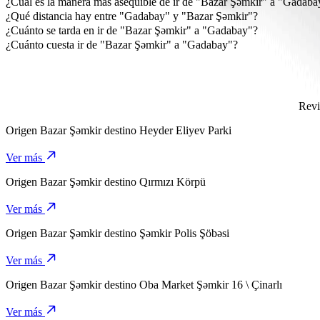
¿Cuál es la manera más asequible de ir de "Bazar Şəmkir" a "Gadaba
La forma más asequible para ir de "Bazar Şəmkir" a "Gadabay" es e
¿Qué distancia hay entre "Gadabay" y "Bazar Şəmkir"?
"Gadabay" está a unos 38,8 km de Bazar Şəmkir.
¿Cuánto se tarda en ir de "Bazar Şəmkir" a "Gadabay"?
Se tarda unos 40 min en ir de "Bazar Şəmkir" a "Gadabay" en Bolt.
¿Cuánto cuesta ir de "Bazar Şəmkir" a "Gadabay"?
El coste del viaje de "Bazar Şəmkir" a "Gadabay" en Bolt es de a
Revi
Origen
Bazar Şəmkir
destino
Heyder Eliyev Parki
Ver más
Origen
Bazar Şəmkir
destino
Qırmızı Körpü
Ver más
Origen
Bazar Şəmkir
destino
Şəmkir Polis Şöbəsi
Ver más
Origen
Bazar Şəmkir
destino
Oba Market Şəmkir 16 \ Çinarlı
Ver más