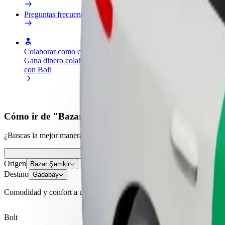
Preguntas frecuentes
Colaborar como conductor
Colaborar como repartidor
Añ
Gana dinero colaborando
Reparte comida y cobra todas las
Ll
con Bolt
semanas
ga
Cómo ir de "Bazar Şəmkir" a "Gadabay"
¿Buscas la mejor manera de ir de "Bazar Şəmkir" a "Gadabay"? Echa un
Origen
Bazar Şəmkir
Destino
Gadabay
Comodidad y confort a un botón de distancia
Bolt