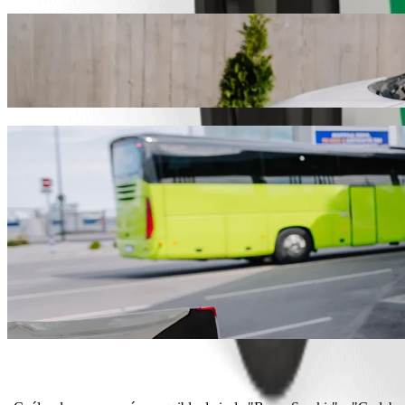
Ve de "Bazar Şəmkir" a "Gadabay" con B
Te recomendamos que elijas Bolt si buscas el mejor precio para ir a
encontraremos el vehículo perfecto para ti.
Descargar la app de Bolt
Servicios de Bolt para ir de "Bazar Şəmk
¿Mucho equipaje? Elige nuestras Vans XL: caben hasta 6 persona
¿Necesitas llegar con estilo? Prueba los coches prémium de Bolt.
¿Viajas con niños? Pide un viaje con una sillita infantil.
¿Viajas con tu mascota? Prueba los viajes que las aceptan.
¿Necesitas asistencia adicional? Nuestra categoría Assist ofrece v
¿Viajes asequibles? La categoría Bolt tiene los precios más compet
Descargar la app de Bolt