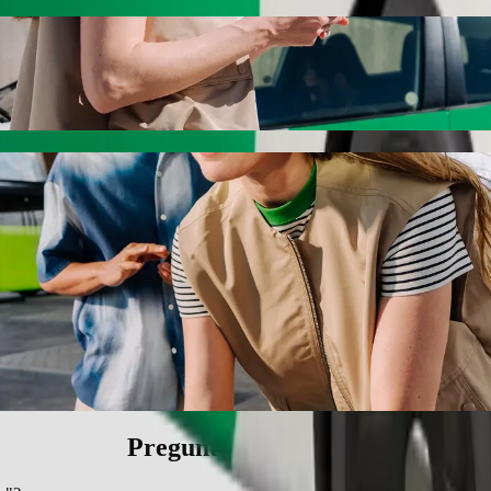
olt
 "Gadabay". Con Bolt, el trayecto suele hacerse en 40 min y cuesta ap
ir" a "Gadabay"
s.
ehículos accesibles para sillas de ruedas (WAV).
itivos.
Preguntas frecuentes