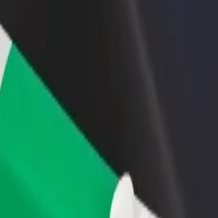
adir un restaurante o tienda
Registrarse como propietario de
B
ega a más clientes y maximiza tus
flota
P
nancias
Añade tu flota a Bolt y potencia
t
tus ingresos
 vistazo a nuestros servicios y encuentra la mejor opción para tu viaj
Descargar la app