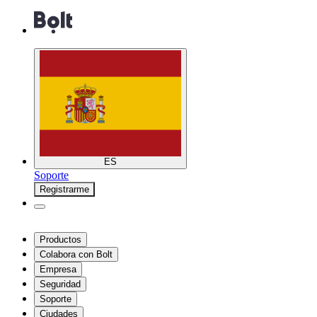
ES
Soporte
Registrarme
Productos
Colabora con Bolt
Empresa
Seguridad
Soporte
Ciudades