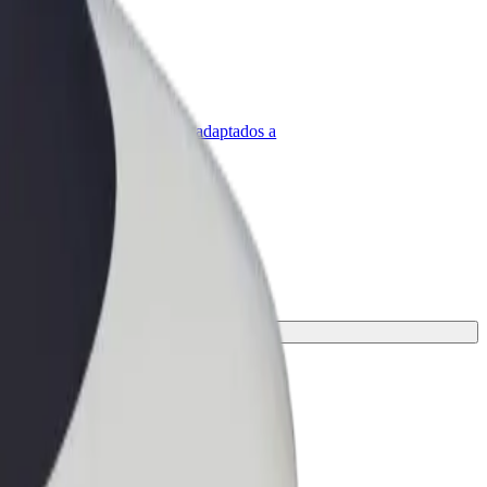
olt para empresas
roductos y servicios de Bolt adaptados a
u empresa
pción para tu viaje.