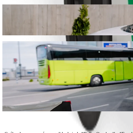
Ve de "Dəllər Qəsəbəsi" a "Excelsior Hote
Te recomendamos que elijas Bolt si buscas el mejor precio para ir a 
encontraremos el vehículo perfecto para ti.
Descargar la app de Bolt
Servicios de Bolt para ir de "Dəllər Qəsəb
¿Mucho equipaje? Elige nuestras Vans XL: caben hasta 6 persona
¿Necesitas llegar con estilo? Prueba los coches prémium de Bolt.
¿Viajas con niños? Pide un viaje con una sillita infantil.
¿Viajas con tu mascota? Prueba los viajes que las aceptan.
¿Necesitas asistencia adicional? Nuestra categoría Assist ofrece v
¿Viajes asequibles? La categoría Bolt tiene los precios más compet
Descargar la app de Bolt