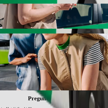
l \ Şəmkir" con Bolt
"Excelsior Hotel \ Şəmkir". Con Bolt, el trayecto suele hacerse en 9 
əsi" a "Excelsior Hotel \ Şəmkir"
s.
ehículos accesibles para sillas de ruedas (WAV).
itivos.
Preguntas frecuentes