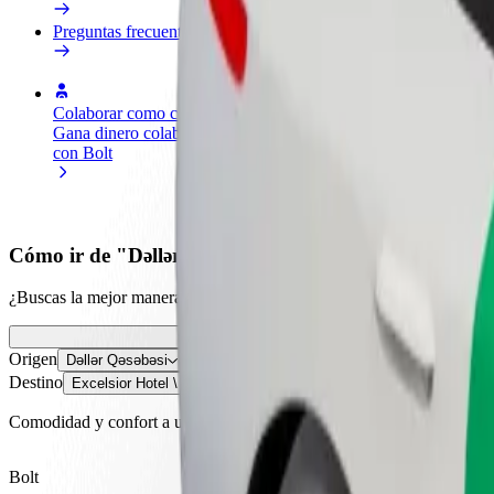
Preguntas frecuentes
Colaborar como conductor
Colaborar como repartidor
Añ
Gana dinero colaborando
Reparte comida y cobra todas las
Ll
con Bolt
semanas
ga
Cómo ir de "Dəllər Qəsəbəsi" a "Excelsior Hotel \ Şə
¿Buscas la mejor manera de ir de "Dəllər Qəsəbəsi" a "Excelsior Hotel
Origen
Dəllər Qəsəbəsi
Destino
Excelsior Hotel \ Şəmkir
Comodidad y confort a un botón de distancia
Bolt