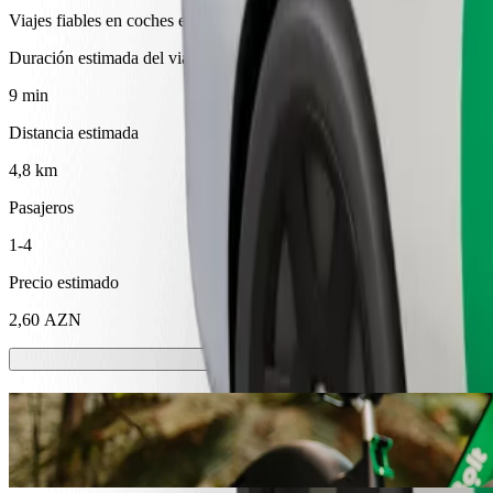
Viajes fiables en coches estándar de tamaño medio.
Duración estimada del viaje
9 min
Distancia estimada
4,8 km
Pasajeros
1-4
Precio estimado
2,60 AZN
Patinetes o bicis eléctricas
Muévete por Shamkir en patinete o bici eléctrica
Descargar la app de Bolt