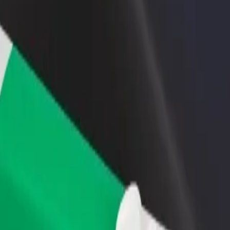
adir un restaurante o tienda
Registrarse como propietario de
B
ega a más clientes y maximiza tus
flota
P
nancias
Añade tu flota a Bolt y potencia
t
tus ingresos
mkir"
 \ Şəmkir"? Echa un vistazo a nuestros servicios y encuentra la mejor o
Descargar la app