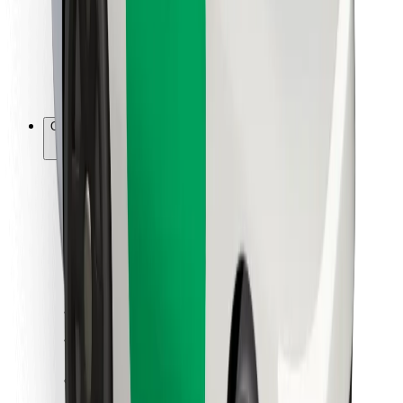
Bolt Food
Para propietarios de flota
Para restaurantes
Bolt para empresas
Otros
Proveedores
Términos y Condiciones
Cookies
Seguridad
Consigue un viaje en minutos
Descargar la app de Bolt
Encuentra tu comida favorita