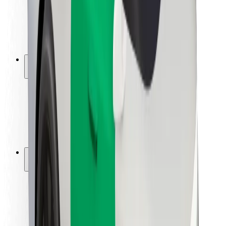
Seguridad para conductores
Seguridad para patinetes
Laboratorio de seguridad
Ciudades
Dónde estamos
Soluciones para las ciudades
Aeropuertos
Estaciones de carga de Bolt
Soporte
Para usuarios
Para conductores
Para repartidores