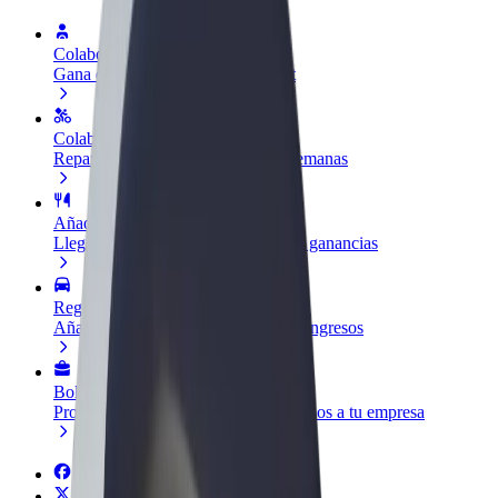
Colaborar como conductor
Gana dinero colaborando con Bolt
Colaborar como repartidor
Reparte comida y cobra todas las semanas
Añadir un restaurante o tienda
Llega a más clientes y maximiza tus ganancias
Registrarse como propietario de flota
Añade tu flota a Bolt y potencia tus ingresos
Bolt para empresas
Productos y servicios de Bolt adaptados a tu empresa