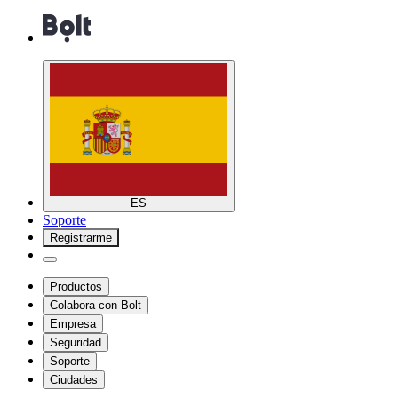
ES
Soporte
Registrarme
Productos
Colabora con Bolt
Empresa
Seguridad
Soporte
Ciudades