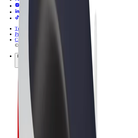
Términos y Condiciones
Privacidad
Cookies
© 2026 Bolt Technology OÜ
Productos
Viajes
Patinetes
Bolt Market
Bolt Food
Bolt Drive
Bolt para empresas
Bicis