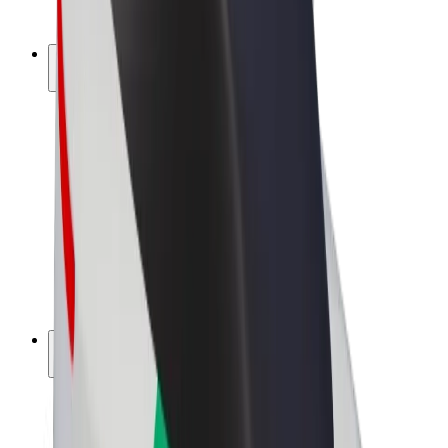
Bolt Plus
Colabora con Bolt
Conductores
Ingresos de conductor/a
Repartidores
Ingresos de repartidor
Comercios de Bolt Food
Flotas
Franquicias
Empresa
Trabaja con nosotros
Acerca de Bolt