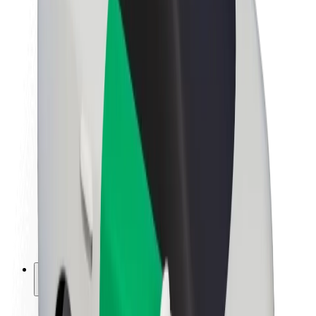
Sostenibilidad en Bolt
Project Zero
Blog
Sala de prensa
Directrices de la marca
Misión
Relación con inversores
Liderazgo
Marca
Medios
Fondo Urbano
Seguridad
Seguridad para usuarios