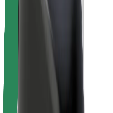
Sostenibilidad en Bolt
Project Zero
Blog
Sala de prensa
Directrices de la marca
Misión
Relación con inversores
Liderazgo
Marca
Medios
Fondo Urbano
Seguridad
Seguridad para usuarios