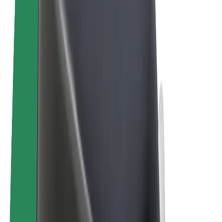
Bolt Plus
Colabora con Bolt
Conductores
Ingresos de conductor/a
Repartidores
Ingresos de repartidor
Comercios de Bolt Food
Flotas
Franquicias
Empresa
Trabaja con nosotros
Acerca de Bolt