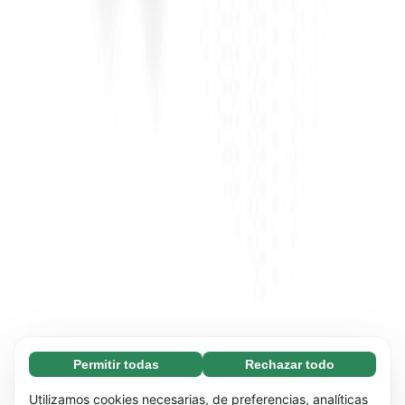
Permitir todas
Rechazar todo
Necesarias (65)
Las cookies necesarias ayudan a que nuestra
Más información
Utilizamos cookies necesarias, de preferencias, analíticas