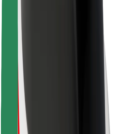
Bolt Food
Para propietarios de flota
Para restaurantes
Bolt para empresas
Otros
Proveedores
Términos y Condiciones
Cookies
Seguridad
Consigue un viaje en minutos
Descargar la app de Bolt
Encuentra tu comida favorita