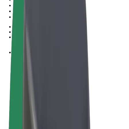
Términos y Condiciones
Privacidad
Cookies
© 2026 Bolt Technology OÜ
Productos
Viajes
Patinetes
Bolt Market
Bolt Food
Bolt Drive
Bolt para empresas
Bicis