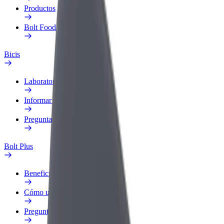
Productos
Bolt Food para empresas
Bicis
Laboratorio de seguridad
Informar de un problema
Preguntas frecuentes
Bolt Plus
Beneficios
Cómo unirse
Preguntas frecuentes