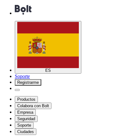
ES
Soporte
Registrarme
Productos
Colabora con Bolt
Empresa
Seguridad
Soporte
Ciudades