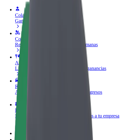
Colaborar como conductor
Gana dinero colaborando con Bolt
Colaborar como repartidor
Reparte comida y cobra todas las semanas
Añadir un restaurante o tienda
Llega a más clientes y maximiza tus ganancias
Registrarse como propietario de flota
Añade tu flota a Bolt y potencia tus ingresos
Bolt para empresas
Productos y servicios de Bolt adaptados a tu empresa