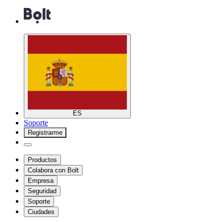
ES
Soporte
Registrarme
Productos
Colabora con Bolt
Empresa
Seguridad
Soporte
Ciudades