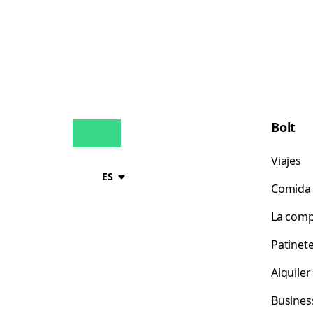
Bolt
Viajes
ES
Comida 
La comp
Patinet
Alquile
Busines