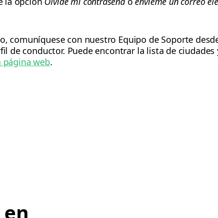
ce la opción
Olvidé mi contraseña
o
envíeme un correo ele
io, comuníquese con nuestro Equipo de Soporte desde 
fil de conductor. Puede encontrar la lista de ciudades
a página web
.
e en