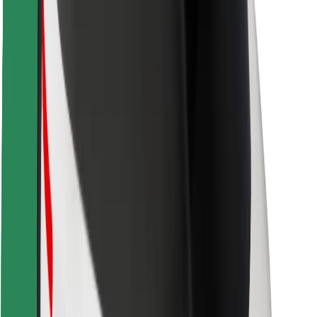
Seguridad para usuarios
Seguridad para conductores
Seguridad para patinetes
Safety Lab
Ciudades
Dónde estamos
Soluciones para las ciudades
Aeropuertos
Estaciones de carga de Bolt
Soporte
Para usuarios
Para conductores