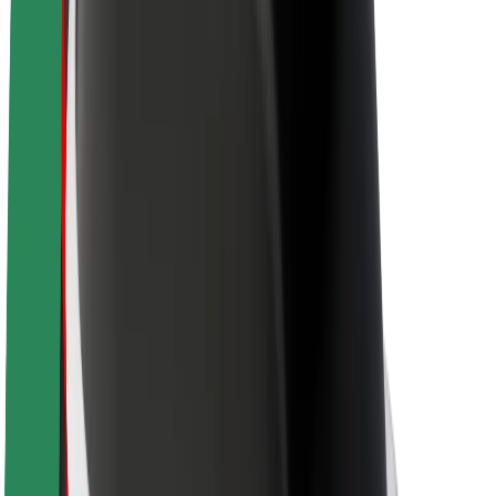
Acerca de Bolt
Sostenibilidad en Bolt
Project Zero
Blog
Sala de prensa
Directrices de la marca
Misión
Relación con inversores
Liderazgo
Marca
Medios
Fondo Urbano
Seguridad