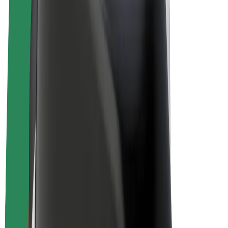
Bicis
Bolt Plus
Colabora con Bolt
Conductores
Ingresos de conductor/a
Repartidores
Ingresos de repartidor
Comercios de Bolt Food
Flotas
Franquicias
Empresa
Trabajá con nosotros