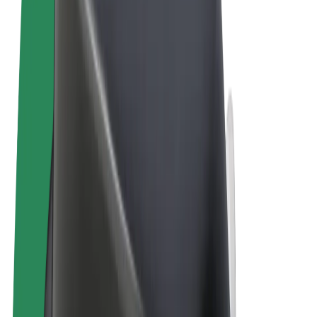
Términos y Condiciones
Privacidad
Cookies
© 2026 Bolt Technology OÜ
Productos
Viajes
Patinetes
Bolt Market
Bolt Food
Bolt Drive
Bolt para empresas