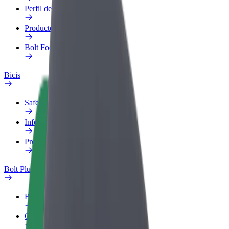
Perfil de trabajo
Productos
Bolt Food para empresas
Bicis
Safety Lab
Informar de un problema
Preguntas frecuentes
Bolt Plus
Beneficios
Cómo unirse