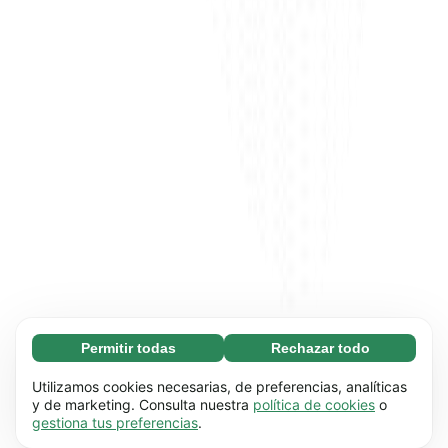
Permitir todas
Rechazar todo
Necesarias (65)
Las cookies necesarias ayudan a que nuestra
Más información
Utilizamos cookies necesarias, de preferencias, analíticas
página web funcione correctamente, pues
y de marketing. Consulta nuestra
política de cookies
o
gestiona tus preferencias
.
hace posible que se lleven a cabo funciones
Preferenciales (17)
básicas (por ejemplo, navegar por las distintas