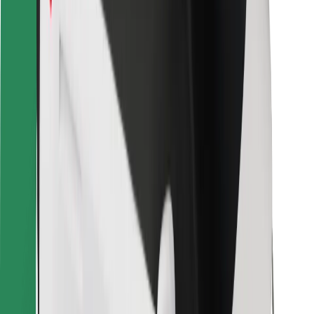
Para repartidores
Bolt Food
Para propietarios de flota
Para restaurantes
Bolt para empresas
Otros
Proveedores
Términos y Condiciones
Cookies
Seguridad
¡Conseguí un viaje en minutos!
Descargar la app de Bolt