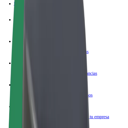
Preguntas frecuentes
Colaborar como conductor
Gana dinero colaborando con Bolt
Colaborar como repartidor
Repartí comida y cobrá todas las semanas
Añadir un restaurante o tienda
Llegá a más clientes y maximizá tus ganancias
Registrarse como propietario de flota
Añadí tu flota a Bolt y potenciá tus ingresos
Bolt para empresas
Productos y servicios de Bolt adaptados a tu empresa