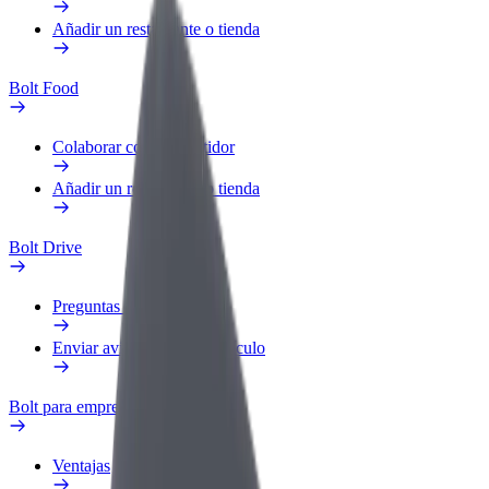
Añadir un restaurante o tienda
Bolt Food
Colaborar como repartidor
Añadir un restaurante o tienda
Bolt Drive
Preguntas frecuentes
Enviar aviso sobre un vehículo
Bolt para empresas
Ventajas