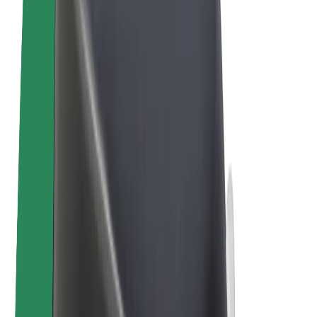
Bolt Plus
Colabora con Bolt
Conductores
Ingresos de conductor/a
Repartidores
Ingresos de repartidor
Comercios de Bolt Food
Flotas
Franquicias
Empresa
Trabajá con nosotros
Acerca de Bolt