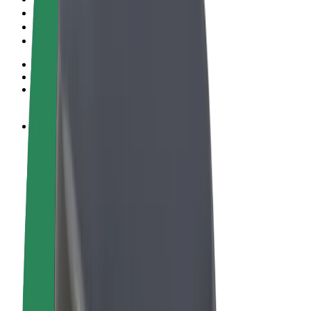
Términos y Condiciones
Privacidad
Cookies
© 2026 Bolt Technology OÜ
Productos
Viajes
Patinetes
Bolt Market
Bolt Food
Bolt Drive
Bolt para empresas
Bicis