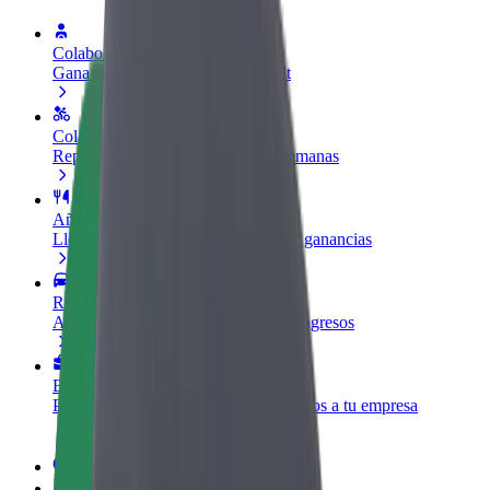
Colaborar como conductor
Gana dinero colaborando con Bolt
Colaborar como repartidor
Repartí comida y cobrá todas las semanas
Añadir un restaurante o tienda
Llegá a más clientes y maximizá tus ganancias
Registrarse como propietario de flota
Añadí tu flota a Bolt y potenciá tus ingresos
Bolt para empresas
Productos y servicios de Bolt adaptados a tu empresa