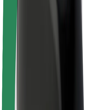
Seguridad para conductores
Seguridad para patinetes
Safety Lab
Ciudades
Dónde estamos
Soluciones para las ciudades
Aeropuertos
Estaciones de carga de Bolt
Soporte
Para usuarios
Para conductores
Para repartidores