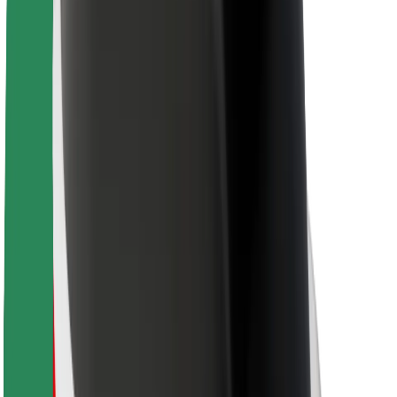
Bolt Food
Para propietarios de flota
Para restaurantes
Bolt para empresas
Otros
Proveedores
Términos y Condiciones
Cookies
Seguridad
¡Conseguí un viaje en minutos!
Descargar la app de Bolt
Encontrá tu comida favorita