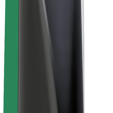
Sostenibilidad en Bolt
Project Zero
Blog
Sala de prensa
Directrices de la marca
Misión
Relación con inversores
Liderazgo
Marca
Medios
Fondo Urbano
Seguridad
Seguridad para usuarios