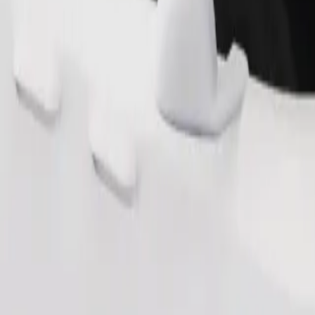
ersonas con discapacidad. Si tienes alguna solicitud especial, avisa al
Pedir viaje