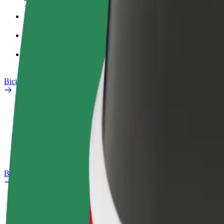
Perfil de trabajo
Productos
Bolt Food para empresas
Bicis
Safety Lab
Informar de un problema
Preguntas frecuentes
Bolt Plus
Beneficios
Cómo unirse