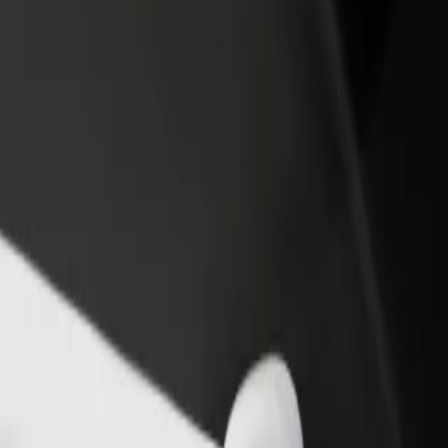
adir un restaurante o tienda
Registrarse como propietario de
B
egá a más clientes y maximizá tus
flota
P
nancias
Añadí tu flota a Bolt y potenciá tus
t
ingresos
 nuestros servicios y encuentra el ideal para tu viaje.
Descargar la app