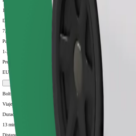
13 min
Distancia estimada
7.5 km
Pasajeros
1-3
Precio estimado
EUR 8.10
Bolt
Viajes fiables en coches estándar de tamaño medio.
Duración estimada del viaje
13 min
Distancia estimada