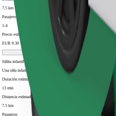
7.5 km
Pasajeros
1-4
Precio estimado
EUR 9.30
Sillita infantil
Una silla infantil con arnés garantiza un viaje seguro para niños de 2 
Duración estimada del viaje
13 min
Distancia estimada
7.5 km
Pasajeros