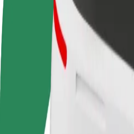
Preguntas frecuentes
Colaborar como conductor
Colaborar como repartidor
Añ
Gana dinero colaborando
Repartí comida y cobrá todas las
Ll
con Bolt
semanas
ga
Cómo ir de Baltic Station a Unibet Arena
¿Buscas la mejor forma de ir de Baltic Station a Unibet Arena? Explora
Origen
Baltic Station
Destino
Unibet Arena
Comodidad y confort a un botón de distancia
Assist