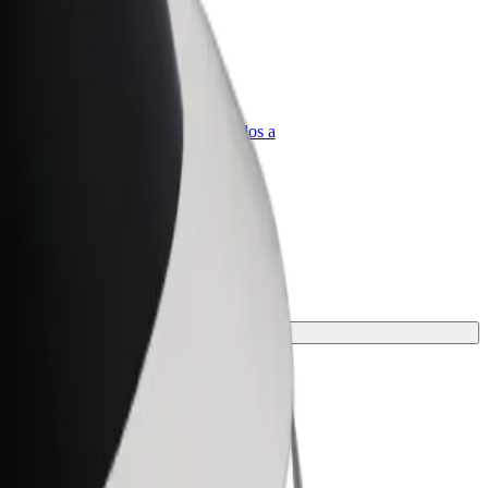
olt para empresas
roductos y servicios de Bolt adaptados a
u empresa