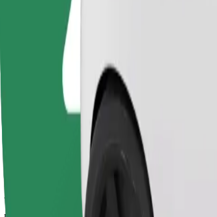
Los conductores de esta categoría pueden ayudar a personas mayores y p
plegadas (esta categoría no es WAV).
Duración estimada del viaje
13 min
Distancia estimada
7.5 km
Pasajeros
1-4
Precio estimado
EUR 11.70
Basic
Viajes asequibles en coches estándar
Duración estimada del viaje