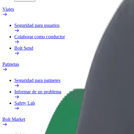
Viajes
Seguridad para usuarios
Colaborar como conductor
Bolt Send
Patinetas
Seguridad para patinetes
Informar de un problema
Safety Lab
Bolt Market