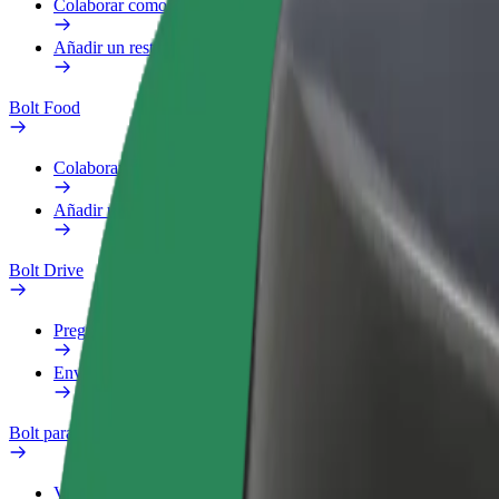
Colaborar como repartidor
Añadir un restaurante o tienda
Bolt Food
Colaborar como repartidor
Añadir un restaurante o tienda
Bolt Drive
Preguntas frecuentes
Enviar aviso sobre un vehículo
Bolt para empresas
Ventajas