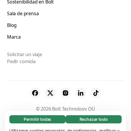
Sostenibilidad en Bolt
Sala de prensa
Blog
Marca
Solicitar un viaje
Pedir comida
© 2026 Bolt Technology OÜ
Permitir todas
Rechazar todo
Necesarias (65)
Proveedores
Términos y Condiciones
Las cookies necesarias ayudan a que nuestra
Utilizamos cookies necesarias, de preferencias, analíticas y
Más información