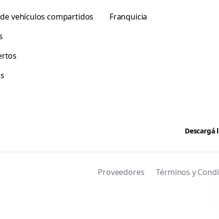
r de vehículos compartidos
Franquicia
s
rtos
es
Descargá l
Proveedores
Términos y Condi