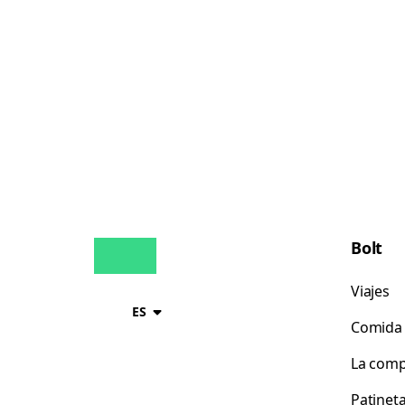
Bolt
Viajes
ES
Comida 
La comp
Patinet