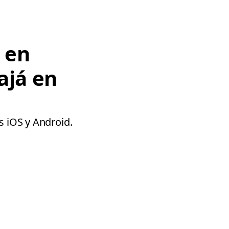
e en
ajá en
s iOS y Android.