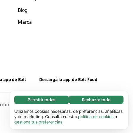
Blog
Marca
a app de Bolt
Descargá la app de Bolt Food
Permitir todas
Rechazar todo
Necesarias (65)
ciones
Privacidad
Cookies
Seguridad
Las cookies necesarias ayudan a que nuestra
Utilizamos cookies necesarias, de preferencias, analíticas
Más información
página web funcione correctamente, pues
y de marketing. Consulta nuestra
política de cookies
o
gestiona tus preferencias
.
hace posible que se lleven a cabo funciones
Preferenciales (17)
básicas (por ejemplo, navegar por las