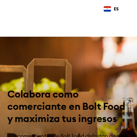
ES
Colabora como
comerciante en Bolt Food
y maximiza tus ingresos
Los comerciantes de Bolt Food disfrutan de más