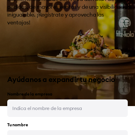
pedidos, de mayores ventas y de una visibilidad
inigualable. ¡Regístrate y aprovecha las
ventajas!
Ayúdanos a expandir tu negocio
Nombre de la empresa
Tu nombre