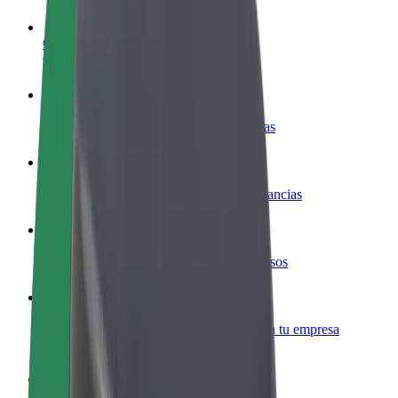
Colaborar como conductor
Gana dinero colaborando con Bolt
Colaborar como repartidor
Repartí comida y cobrá todas las semanas
Añadir un restaurante o tienda
Llegá a más clientes y maximizá tus ganancias
Registrarse como propietario de flota
Añadí tu flota a Bolt y potenciá tus ingresos
Bolt para empresas
Productos y servicios de Bolt adaptados a tu empresa