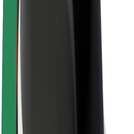
Sostenibilidad en Bolt
Project Zero
Blog
Sala de prensa
Directrices de la marca
Misión
Relación con inversores
Liderazgo
Marca
Medios
Fondo Urbano
Seguridad
Seguridad para usuarios