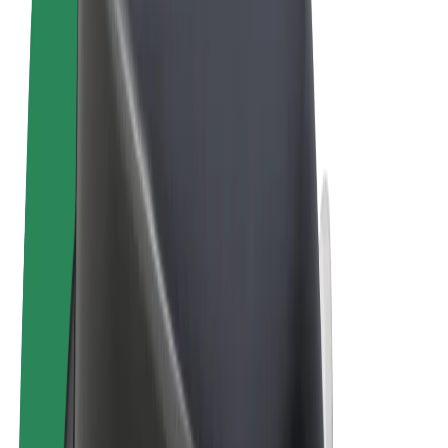
Términos y Condiciones
Privacidad
Cookies
© 2026 Bolt Technology OÜ
Productos
Viajes
Patinetes
Bolt Market
Bolt Food
Bolt Drive
Bolt para empresas
Bicis