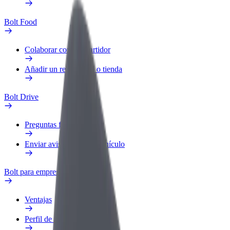
Bolt Food
Colaborar como repartidor
Añadir un restaurante o tienda
Bolt Drive
Preguntas frecuentes
Enviar aviso sobre un vehículo
Bolt para empresas
Ventajas
Perfil de trabajo