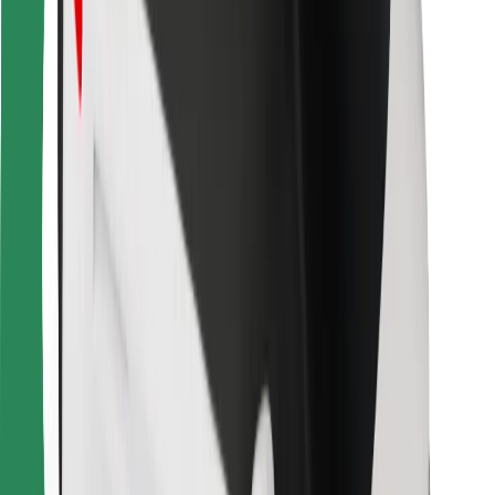
Bolt Food
Para propietarios de flota
Para restaurantes
Bolt para empresas
Otros
Proveedores
Términos y Condiciones
Cookies
Seguridad
¡Conseguí un viaje en minutos!
Descargar la app de Bolt
Encontrá tu comida favorita