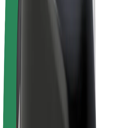
Bolt Plus
Colabora con Bolt
Conductores
Ingresos de conductor/a
Repartidores
Ingresos de repartidor
Comercios de Bolt Food
Flotas
Franquicias
Empresa
Trabajá con nosotros
Acerca de Bolt