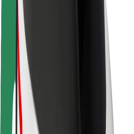
Seguridad para conductores
Seguridad para patinetes
Safety Lab
Ciudades
Dónde estamos
Soluciones para las ciudades
Aeropuertos
Estaciones de carga de Bolt
Soporte
Para usuarios
Para conductores
Para repartidores