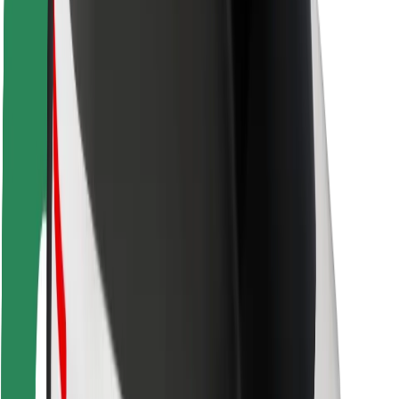
Seguridad para usuarios
Seguridad para conductores
Seguridad para patinetes
Safety Lab
Ciudades
Dónde estamos
Soluciones para las ciudades
Aeropuertos
Estaciones de carga de Bolt
Soporte
Para usuarios
Para conductores