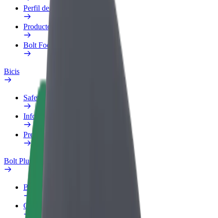
Perfil de trabajo
Productos
Bolt Food para empresas
Bicis
Safety Lab
Informar de un problema
Preguntas frecuentes
Bolt Plus
Beneficios
Cómo unirse