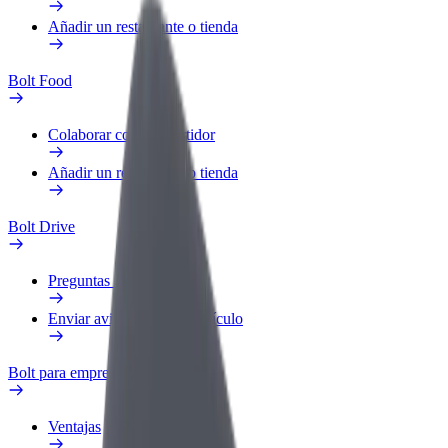
Añadir un restaurante o tienda
Bolt Food
Colaborar como repartidor
Añadir un restaurante o tienda
Bolt Drive
Preguntas frecuentes
Enviar aviso sobre un vehículo
Bolt para empresas
Ventajas