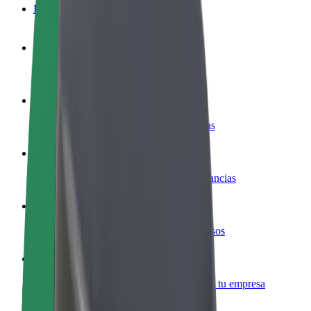
Preguntas frecuentes
Colaborar como conductor
Gana dinero colaborando con Bolt
Colaborar como repartidor
Repartí comida y cobrá todas las semanas
Añadir un restaurante o tienda
Llegá a más clientes y maximizá tus ganancias
Registrarse como propietario de flota
Añadí tu flota a Bolt y potenciá tus ingresos
Bolt para empresas
Productos y servicios de Bolt adaptados a tu empresa