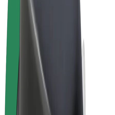
Términos y Condiciones
Privacidad
Cookies
© 2026 Bolt Technology OÜ
Productos
Viajes
Patinetes
Bolt Market
Bolt Food
Bolt Drive
Bolt para empresas