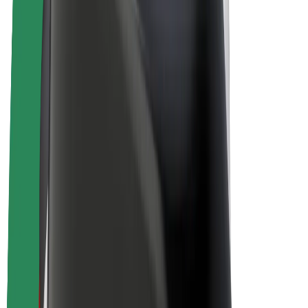
Bicis
Bolt Plus
Colabora con Bolt
Conductores
Ingresos de conductor/a
Repartidores
Ingresos de repartidor
Comercios de Bolt Food
Flotas
Franquicias
Empresa
Trabajá con nosotros