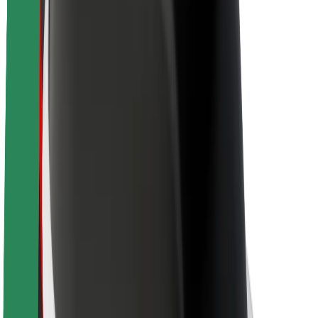
Acerca de Bolt
Sostenibilidad en Bolt
Project Zero
Blog
Sala de prensa
Directrices de la marca
Misión
Relación con inversores
Liderazgo
Marca
Medios
Fondo Urbano
Seguridad