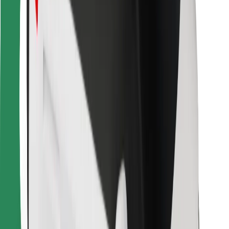
Para repartidores
Bolt Food
Para propietarios de flota
Para restaurantes
Bolt para empresas
Otros
Proveedores
Términos y Condiciones
Cookies
Seguridad
¡Conseguí un viaje en minutos!
Descargar la app de Bolt