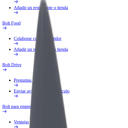
Añadir un restaurante o tienda
Bolt Food
Colaborar como repartidor
Añadir un restaurante o tienda
Bolt Drive
Preguntas frecuentes
Enviar aviso sobre un vehículo
Bolt para empresas
Ventajas