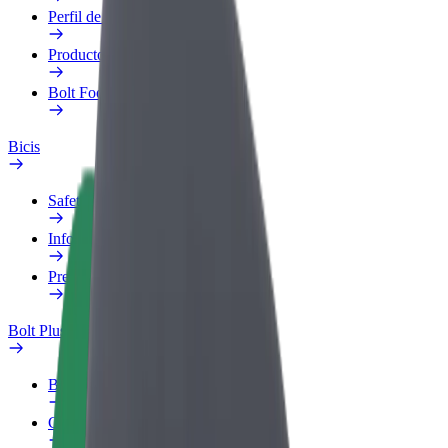
Perfil de trabajo
Productos
Bolt Food para empresas
Bicis
Safety Lab
Informar de un problema
Preguntas frecuentes
Bolt Plus
Beneficios
Cómo unirse