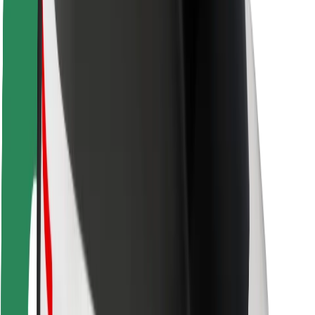
Seguridad para usuarios
Seguridad para conductores
Seguridad para patinetes
Safety Lab
Ciudades
Dónde estamos
Soluciones para las ciudades
Aeropuertos
Estaciones de carga de Bolt
Soporte
Para usuarios
Para conductores