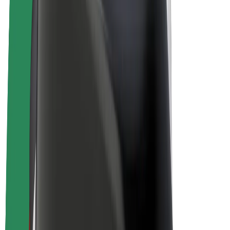
Bicis
Bolt Plus
Colabora con Bolt
Conductores
Ingresos de conductor/a
Repartidores
Ingresos de repartidor
Comercios de Bolt Food
Flotas
Franquicias
Empresa
Trabajá con nosotros