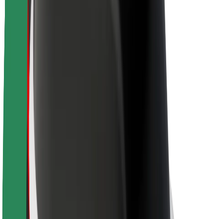
Acerca de Bolt
Sostenibilidad en Bolt
Project Zero
Blog
Sala de prensa
Directrices de la marca
Misión
Relación con inversores
Liderazgo
Marca
Medios
Fondo Urbano
Seguridad