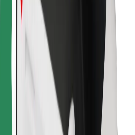
Para repartidores
Bolt Food
Para propietarios de flota
Para restaurantes
Bolt para empresas
Otros
Proveedores
Términos y Condiciones
Cookies
Seguridad
¡Conseguí un viaje en minutos!
Descargar la app de Bolt