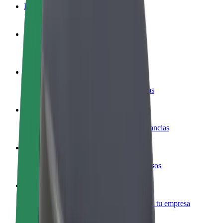
Preguntas frecuentes
Colaborar como conductor
Gana dinero colaborando con Bolt
Colaborar como repartidor
Repartí comida y cobrá todas las semanas
Añadir un restaurante o tienda
Llegá a más clientes y maximizá tus ganancias
Registrarse como propietario de flota
Añadí tu flota a Bolt y potenciá tus ingresos
Bolt para empresas
Productos y servicios de Bolt adaptados a tu empresa