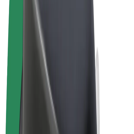
Términos y Condiciones
Privacidad
Cookies
© 2026 Bolt Technology OÜ
Productos
Viajes
Patinetes
Bolt Market
Bolt Food
Bolt Drive
Bolt para empresas