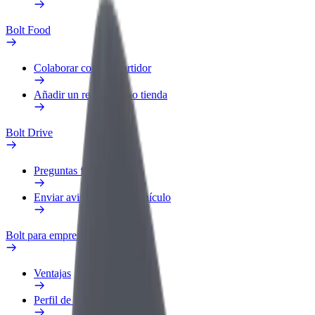
Bolt Food
Colaborar como repartidor
Añadir un restaurante o tienda
Bolt Drive
Preguntas frecuentes
Enviar aviso sobre un vehículo
Bolt para empresas
Ventajas
Perfil de trabajo