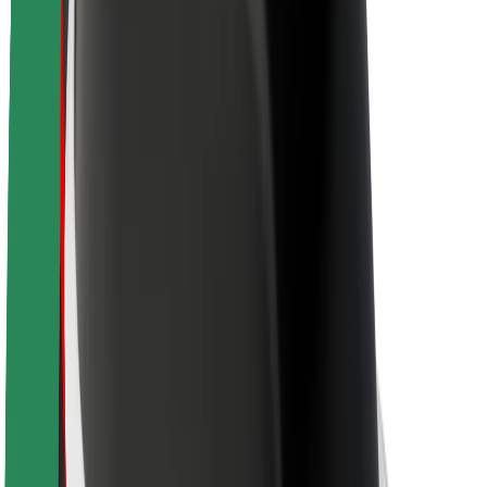
Sostenibilidad en Bolt
Project Zero
Blog
Sala de prensa
Directrices de la marca
Misión
Relación con inversores
Liderazgo
Marca
Medios
Fondo Urbano
Seguridad
Seguridad para usuarios