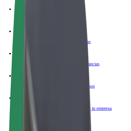
Colaborar como conductor
Gana dinero colaborando con Bolt
Colaborar como repartidor
Repartí comida y cobrá todas las semanas
Añadir un restaurante o tienda
Llegá a más clientes y maximizá tus ganancias
Registrarse como propietario de flota
Añadí tu flota a Bolt y potenciá tus ingresos
Bolt para empresas
Productos y servicios de Bolt adaptados a tu empresa