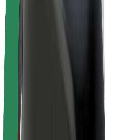
Bolt Plus
Colabora con Bolt
Conductores
Ingresos de conductor/a
Repartidores
Ingresos de repartidor
Comercios de Bolt Food
Flotas
Franquicias
Empresa
Trabajá con nosotros
Acerca de Bolt