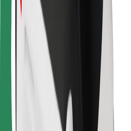
Bolt Food
Para propietarios de flota
Para restaurantes
Bolt para empresas
Otros
Proveedores
Términos y Condiciones
Cookies
Seguridad
¡Conseguí un viaje en minutos!
Descargar la app de Bolt
Encontrá tu comida favorita