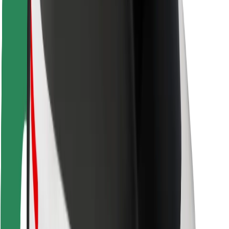
Seguridad para conductores
Seguridad para patinetes
Safety Lab
Ciudades
Dónde estamos
Soluciones para las ciudades
Aeropuertos
Estaciones de carga de Bolt
Soporte
Para usuarios
Para conductores
Para repartidores