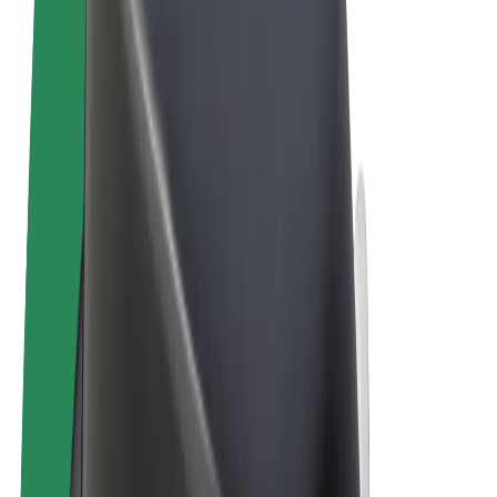
Términos y Condiciones
Privacidad
Cookies
© 2026 Bolt Technology OÜ
Productos
Viajes
Patinetes
Bolt Market
Bolt Food
Bolt Drive
Bolt para empresas
Bicis