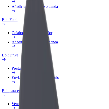
Añadir un restaurante o tienda
Bolt Food
Colaborar como repartidor
Añadir un restaurante o tienda
Bolt Drive
Preguntas frecuentes
Enviar aviso sobre un vehículo
Bolt para empresas
Ventajas