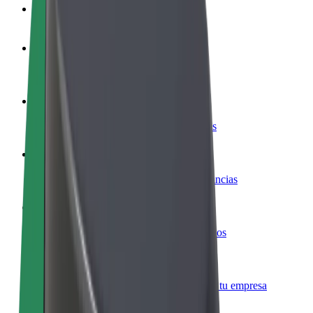
Preguntas frecuentes
Colaborar como conductor
Gana dinero colaborando con Bolt
Colaborar como repartidor
Repartí comida y cobrá todas las semanas
Añadir un restaurante o tienda
Llegá a más clientes y maximizá tus ganancias
Registrarse como propietario de flota
Añadí tu flota a Bolt y potenciá tus ingresos
Bolt para empresas
Productos y servicios de Bolt adaptados a tu empresa