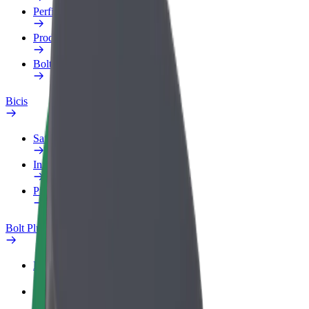
Perfil de trabajo
Productos
Bolt Food para empresas
Bicis
Safety Lab
Informar de un problema
Preguntas frecuentes
Bolt Plus
Beneficios
Cómo unirse