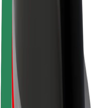
Acerca de Bolt
Sostenibilidad en Bolt
Project Zero
Blog
Sala de prensa
Directrices de la marca
Misión
Relación con inversores
Liderazgo
Marca
Medios
Fondo Urbano
Seguridad