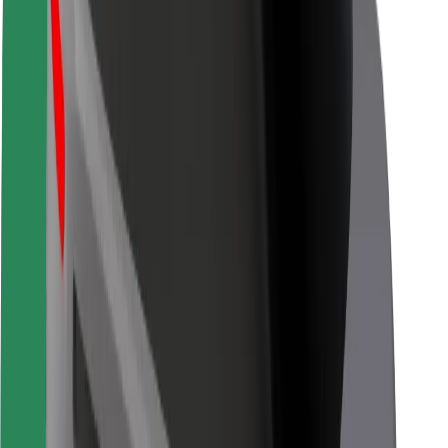
Seguridad para usuarios
Seguridad para conductores
Seguridad para patinetes
Safety Lab
Ciudades
Dónde estamos
Soluciones para las ciudades
Aeropuertos
Estaciones de carga de Bolt
Soporte
Para usuarios
Para conductores