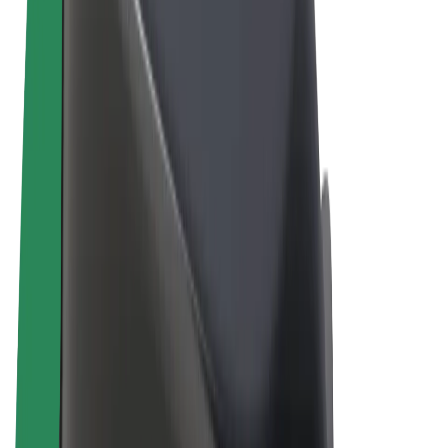
Términos y Condiciones
Privacidad
Cookies
© 2026 Bolt Technology OÜ
Productos
Viajes
Patinetes
Bolt Market
Bolt Food
Bolt Drive
Bolt para empresas