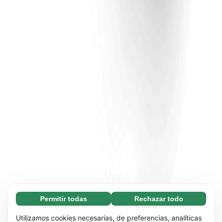
Permitir todas
Rechazar todo
Necesarias (65)
Las cookies necesarias ayudan a que nuestra
Más información
Utilizamos cookies necesarias, de preferencias, analíticas