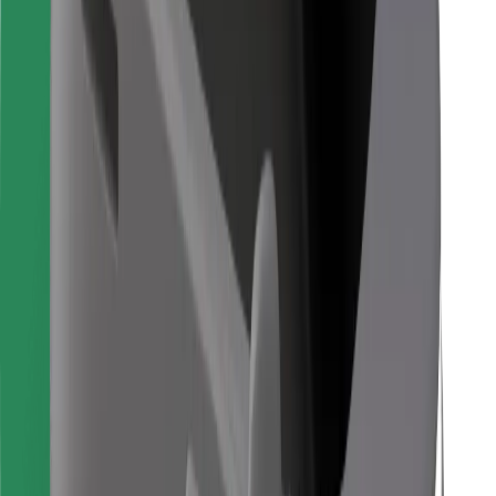
Para repartidores
Bolt Food
Para propietarios de flota
Para restaurantes
Bolt para empresas
Otros
Proveedores
Términos y Condiciones
Cookies
Seguridad
¡Conseguí un viaje en minutos!
Descargar la app de Bolt