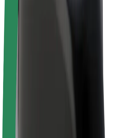
Bicis
Bolt Plus
Colabora con Bolt
Conductores
Ingresos de conductor/a
Repartidores
Ingresos de repartidor
Comercios de Bolt Food
Flotas
Franquicias
Empresa
Trabajá con nosotros