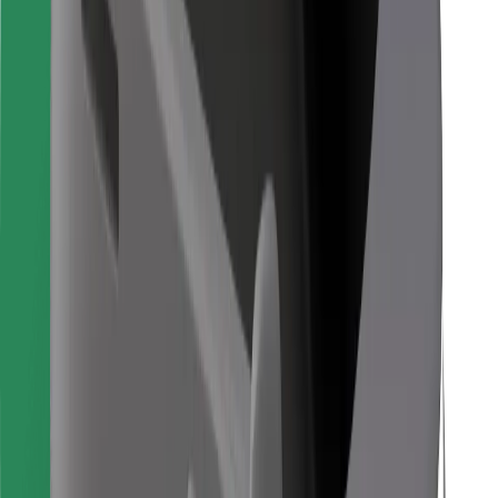
Bolt Food
Para propietarios de flota
Para restaurantes
Bolt para empresas
Otros
Proveedores
Términos y Condiciones
Cookies
Seguridad
¡Conseguí un viaje en minutos!
Descargar la app de Bolt
Encontrá tu comida favorita