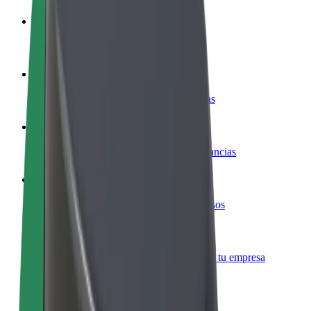
Colaborar como conductor
Gana dinero colaborando con Bolt
Colaborar como repartidor
Repartí comida y cobrá todas las semanas
Añadir un restaurante o tienda
Llegá a más clientes y maximizá tus ganancias
Registrarse como propietario de flota
Añadí tu flota a Bolt y potenciá tus ingresos
Bolt para empresas
Productos y servicios de Bolt adaptados a tu empresa