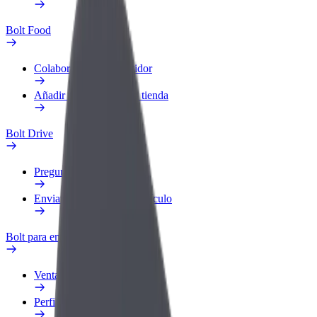
Bolt Food
Colaborar como repartidor
Añadir un restaurante o tienda
Bolt Drive
Preguntas frecuentes
Enviar aviso sobre un vehículo
Bolt para empresas
Ventajas
Perfil de trabajo