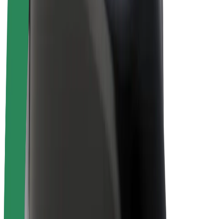
Bolt Plus
Colabora con Bolt
Conductores
Ingresos de conductor/a
Repartidores
Ingresos de repartidor
Comercios de Bolt Food
Flotas
Franquicias
Empresa
Trabajá con nosotros
Acerca de Bolt