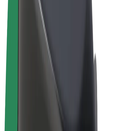
Términos y Condiciones
Privacidad
Cookies
© 2026 Bolt Technology OÜ
Productos
Viajes
Patinetes
Bolt Market
Bolt Food
Bolt Drive
Bolt para empresas
Bicis