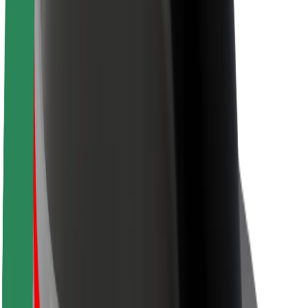
Sostenibilidad en Bolt
Project Zero
Blog
Sala de prensa
Directrices de la marca
Misión
Relación con inversores
Liderazgo
Marca
Medios
Fondo Urbano
Seguridad
Seguridad para usuarios