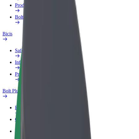
Productos
Bolt Food para empresas
Bicis
Safety Lab
Informar de un problema
Preguntas frecuentes
Bolt Plus
Beneficios
Cómo unirse
Preguntas frecuentes