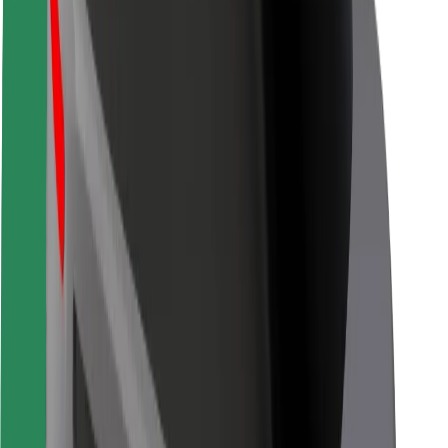
Seguridad para conductores
Seguridad para patinetes
Safety Lab
Ciudades
Dónde estamos
Soluciones para las ciudades
Aeropuertos
Estaciones de carga de Bolt
Soporte
Para usuarios
Para conductores
Para repartidores