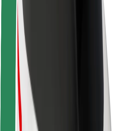
Seguridad para conductores
Seguridad para patinetes
Safety Lab
Ciudades
Dónde estamos
Soluciones para las ciudades
Aeropuertos
Estaciones de carga de Bolt
Soporte
Para usuarios
Para conductores
Para repartidores