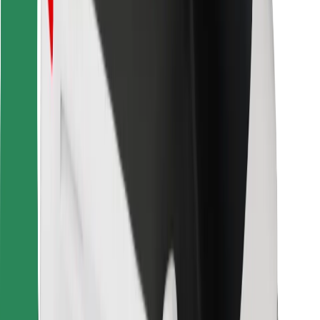
Bolt Food
Para propietarios de flota
Para restaurantes
Bolt para empresas
Otros
Proveedores
Términos y Condiciones
Cookies
Seguridad
¡Conseguí un viaje en minutos!
Descargar la app de Bolt
Encontrá tu comida favorita