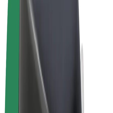
Términos y Condiciones
Privacidad
Cookies
© 2026 Bolt Technology OÜ
Productos
Viajes
Patinetes
Bolt Market
Bolt Food
Bolt Drive
Bolt para empresas
Bicis