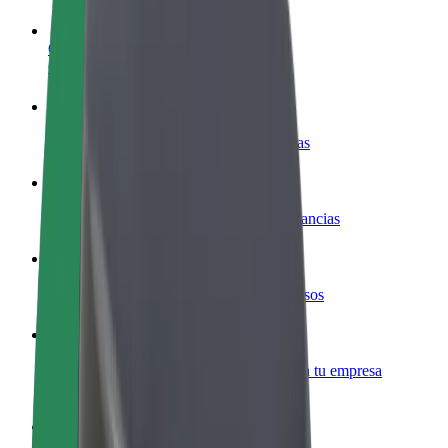
Colaborar como conductor
Gana dinero colaborando con Bolt
Colaborar como repartidor
Repartí comida y cobrá todas las semanas
Añadir un restaurante o tienda
Llegá a más clientes y maximizá tus ganancias
Registrarse como propietario de flota
Añadí tu flota a Bolt y potenciá tus ingresos
Bolt para empresas
Productos y servicios de Bolt adaptados a tu empresa