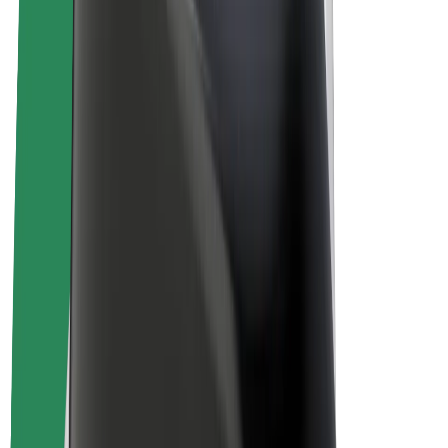
Bolt Plus
Colabora con Bolt
Conductores
Ingresos de conductor/a
Repartidores
Ingresos de repartidor
Comercios de Bolt Food
Flotas
Franquicias
Empresa
Trabajá con nosotros
Acerca de Bolt