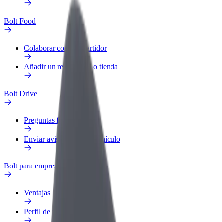
Bolt Food
Colaborar como repartidor
Añadir un restaurante o tienda
Bolt Drive
Preguntas frecuentes
Enviar aviso sobre un vehículo
Bolt para empresas
Ventajas
Perfil de trabajo