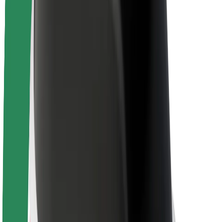
Sostenibilidad en Bolt
Project Zero
Blog
Sala de prensa
Directrices de la marca
Misión
Relación con inversores
Liderazgo
Marca
Medios
Fondo Urbano
Seguridad
Seguridad para usuarios