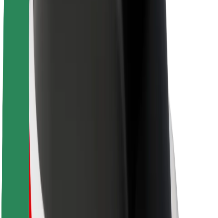
Sostenibilidad en Bolt
Project Zero
Blog
Sala de prensa
Directrices de la marca
Misión
Relación con inversores
Liderazgo
Marca
Medios
Fondo Urbano
Seguridad
Seguridad para usuarios