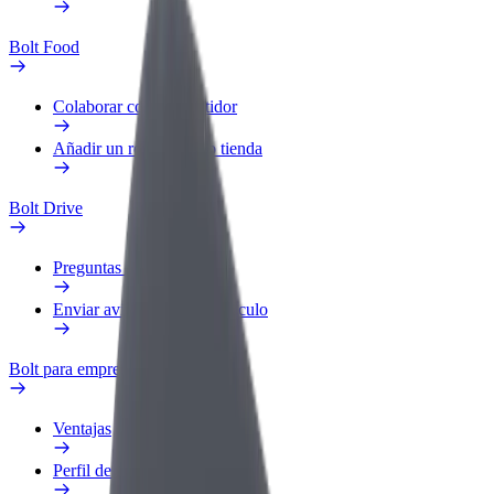
Bolt Food
Colaborar como repartidor
Añadir un restaurante o tienda
Bolt Drive
Preguntas frecuentes
Enviar aviso sobre un vehículo
Bolt para empresas
Ventajas
Perfil de trabajo