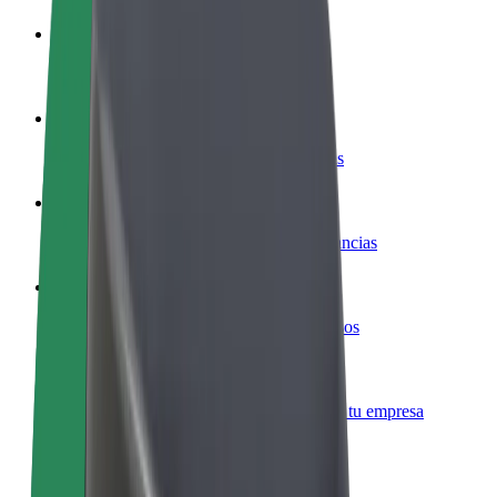
Colaborar como conductor
Gana dinero colaborando con Bolt
Colaborar como repartidor
Repartí comida y cobrá todas las semanas
Añadir un restaurante o tienda
Llegá a más clientes y maximizá tus ganancias
Registrarse como propietario de flota
Añadí tu flota a Bolt y potenciá tus ingresos
Bolt para empresas
Productos y servicios de Bolt adaptados a tu empresa