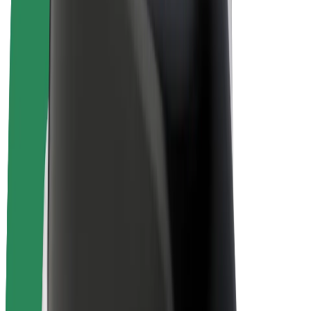
Bolt Plus
Colabora con Bolt
Conductores
Ingresos de conductor/a
Repartidores
Ingresos de repartidor
Comercios de Bolt Food
Flotas
Franquicias
Empresa
Trabajá con nosotros
Acerca de Bolt