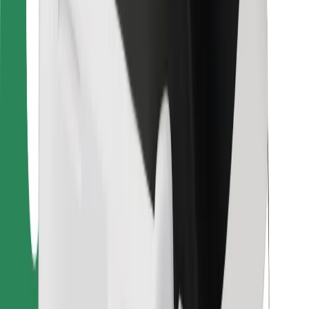
Bolt Food
Para propietarios de flota
Para restaurantes
Bolt para empresas
Otros
Proveedores
Términos y Condiciones
Cookies
Seguridad
¡Conseguí un viaje en minutos!
Descargar la app de Bolt
Encontrá tu comida favorita