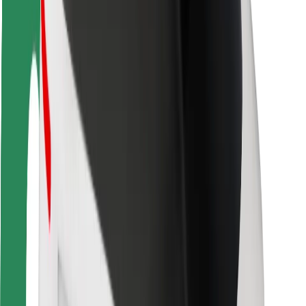
Seguridad para conductores
Seguridad para patinetes
Safety Lab
Ciudades
Dónde estamos
Soluciones para las ciudades
Aeropuertos
Estaciones de carga de Bolt
Soporte
Para usuarios
Para conductores
Para repartidores