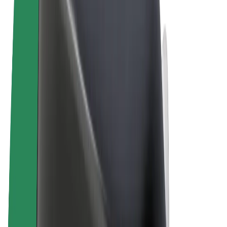
Términos y Condiciones
Privacidad
Cookies
© 2026 Bolt Technology OÜ
Productos
Viajes
Patinetes
Bolt Market
Bolt Food
Bolt Drive
Bolt para empresas
Bicis