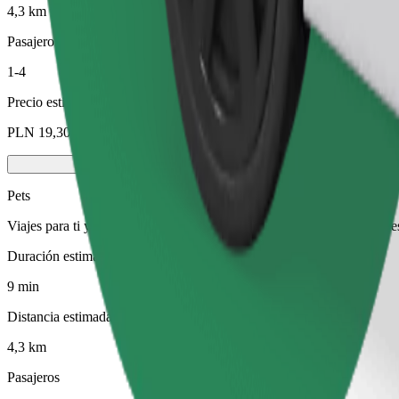
4,3 km
Pasajeros
1-4
Precio estimado
PLN 19,30
Pets
Viajes para ti y tu mascota. Los perros deben llevar bozal, los animal
Duración estimada del viaje
9 min
Distancia estimada
4,3 km
Pasajeros