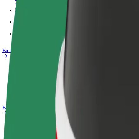
Perfil de trabajo
Productos
Bolt Food para empresas
Bicis
Safety Lab
Informar de un problema
Preguntas frecuentes
Bolt Plus
Beneficios
Cómo unirse