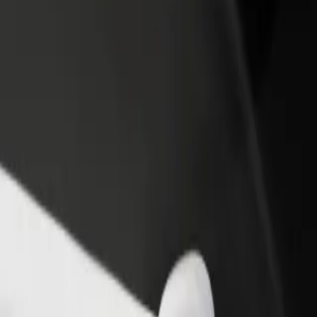
adir un restaurante o tienda
Registrarse como propietario de
B
egá a más clientes y maximizá tus
flota
P
nancias
Añadí tu flota a Bolt y potenciá tus
t
ingresos
stochowa
zęstochowa? Explorá nuestros servicios y encontrá la opción perfecta 
Descargá la app de Bolt