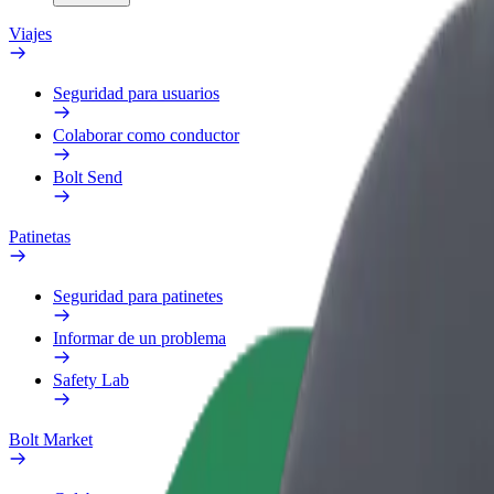
Viajes
Seguridad para usuarios
Colaborar como conductor
Bolt Send
Patinetas
Seguridad para patinetes
Informar de un problema
Safety Lab
Bolt Market