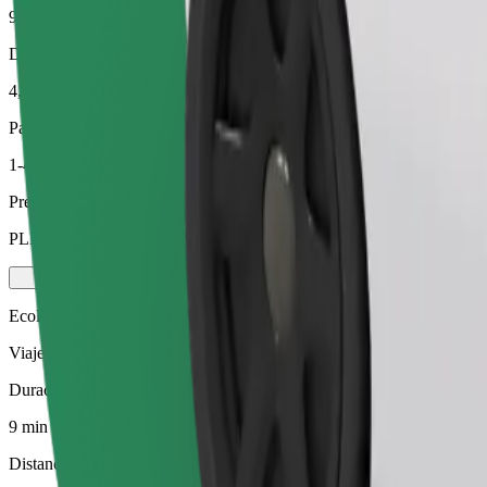
9 min
Distancia estimada
4,3 km
Pasajeros
1-4
Precio estimado
PLN 24,20
Ecológico
Viajes eficientes en vehículos híbridos y eléctricos
Duración estimada del viaje
9 min
Distancia estimada