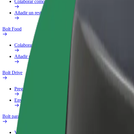
Colaborar como repartidor
Añadir un restaurante o tienda
Bolt Food
Colaborar como repartidor
Añadir un restaurante o tienda
Bolt Drive
Preguntas frecuentes
Enviar aviso sobre un vehículo
Bolt para empresas
Ventajas