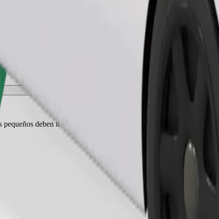
Pedir viaje
es pequeños deben ir en transportín y los asientos deben protegerse con