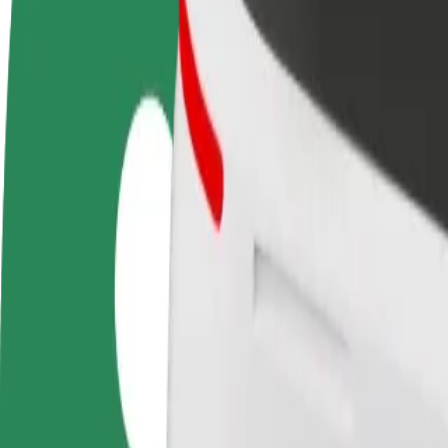
Preguntas frecuentes
Colaborar como conductor
Colaborar como repartidor
Añ
Gana dinero colaborando
Repartí comida y cobrá todas las
Ll
con Bolt
semanas
ga
Cómo ir de Raków - Dworzec PKP a Bus station Czę
¿Buscás la mejor forma de ir de Raków - Dworzec PKP a Bus station C
Origen
Raków - Dworzec PKP
Destino
Bus station Częstochowa
Comodidad y confort a un botón de distancia
Bolt