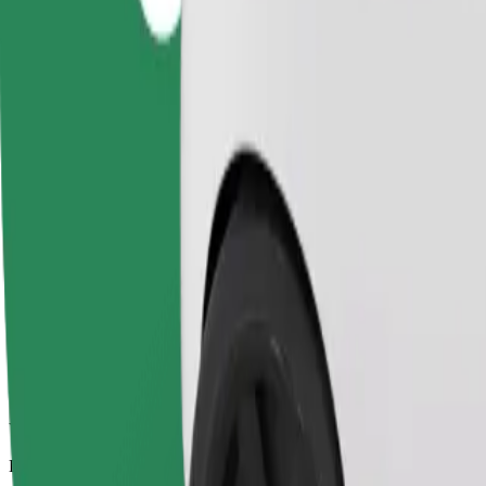
Viajes fiables en coches estándar de tamaño medio.
Duración estimada del viaje
9 min
Distancia estimada
4,3 km
Pasajeros
1-4
Precio estimado
PLN 18,20
Comfort
Viajes en coches con más espacio para equipaje y para estirar las pier
Duración estimada del viaje