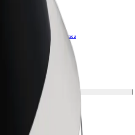
olt para empresas
roductos y servicios de Bolt adaptados a
u empresa
para tu viaje.