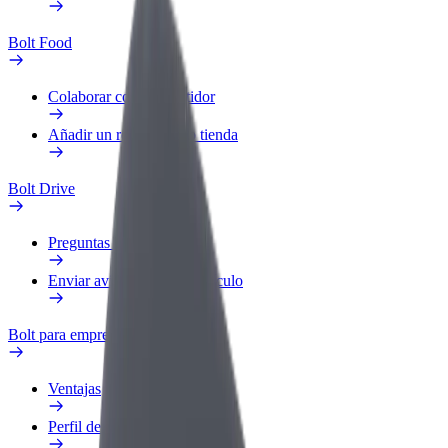
Bolt Food
Colaborar como repartidor
Añadir un restaurante o tienda
Bolt Drive
Preguntas frecuentes
Enviar aviso sobre un vehículo
Bolt para empresas
Ventajas
Perfil de trabajo