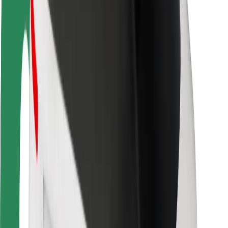
Seguridad para conductores
Seguridad para patinetes
Safety Lab
Ciudades
Dónde estamos
Soluciones para las ciudades
Aeropuertos
Estaciones de carga de Bolt
Soporte
Para usuarios
Para conductores
Para repartidores