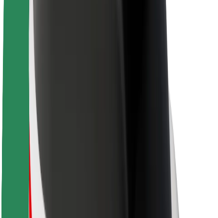
Sostenibilidad en Bolt
Project Zero
Blog
Sala de prensa
Directrices de la marca
Misión
Relación con inversores
Liderazgo
Marca
Medios
Fondo Urbano
Seguridad
Seguridad para usuarios