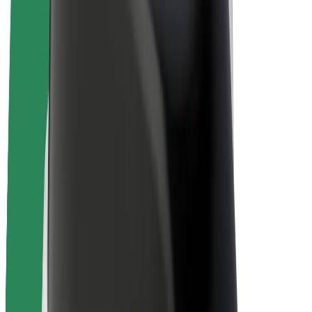
Bolt Plus
Colabora con Bolt
Conductores
Ingresos de conductor/a
Repartidores
Ingresos de repartidor
Comercios de Bolt Food
Flotas
Franquicias
Empresa
Trabajá con nosotros
Acerca de Bolt