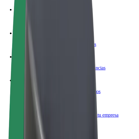
Colaborar como conductor
Gana dinero colaborando con Bolt
Colaborar como repartidor
Repartí comida y cobrá todas las semanas
Añadir un restaurante o tienda
Llegá a más clientes y maximizá tus ganancias
Registrarse como propietario de flota
Añadí tu flota a Bolt y potenciá tus ingresos
Bolt para empresas
Productos y servicios de Bolt adaptados a tu empresa