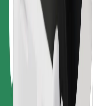
Bolt Food
Para propietarios de flota
Para restaurantes
Bolt para empresas
Otros
Proveedores
Términos y Condiciones
Cookies
Seguridad
¡Conseguí un viaje en minutos!
Descargar la app de Bolt
Encontrá tu comida favorita