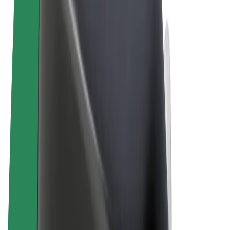
Términos y Condiciones
Privacidad
Cookies
© 2026 Bolt Technology OÜ
Productos
Viajes
Patinetes
Bolt Market
Bolt Food
Bolt Drive
Bolt para empresas
Bicis