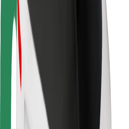
Seguridad para conductores
Seguridad para patinetes
Safety Lab
Ciudades
Dónde estamos
Soluciones para las ciudades
Aeropuertos
Estaciones de carga de Bolt
Soporte
Para usuarios
Para conductores
Para repartidores