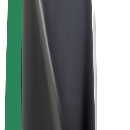
Términos y Condiciones
Privacidad
Cookies
© 2026 Bolt Technology OÜ
Productos
Viajes
Patinetes
Bolt Market
Bolt Food
Bolt Drive
Bolt para empresas
Bicis