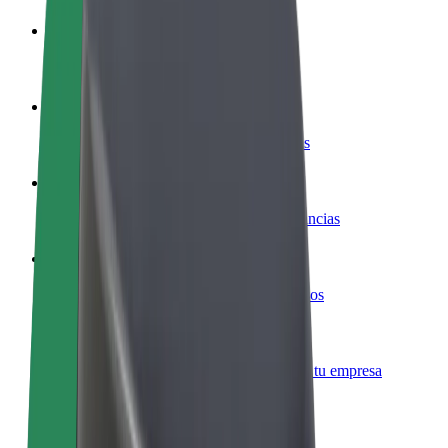
Colaborar como conductor
Gana dinero colaborando con Bolt
Colaborar como repartidor
Repartí comida y cobrá todas las semanas
Añadir un restaurante o tienda
Llegá a más clientes y maximizá tus ganancias
Registrarse como propietario de flota
Añadí tu flota a Bolt y potenciá tus ingresos
Bolt para empresas
Productos y servicios de Bolt adaptados a tu empresa