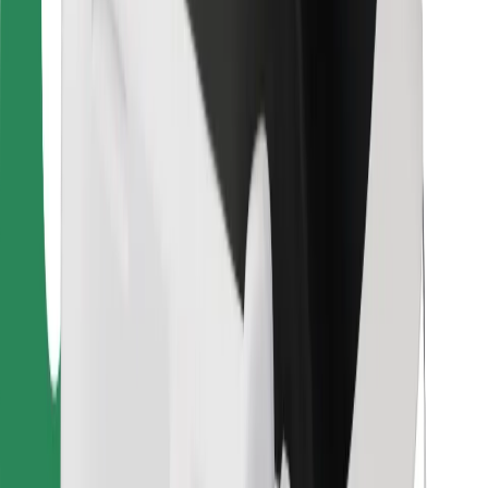
Bolt Food
Para propietarios de flota
Para restaurantes
Bolt para empresas
Otros
Proveedores
Términos y Condiciones
Cookies
Seguridad
¡Conseguí un viaje en minutos!
Descargar la app de Bolt
Encontrá tu comida favorita