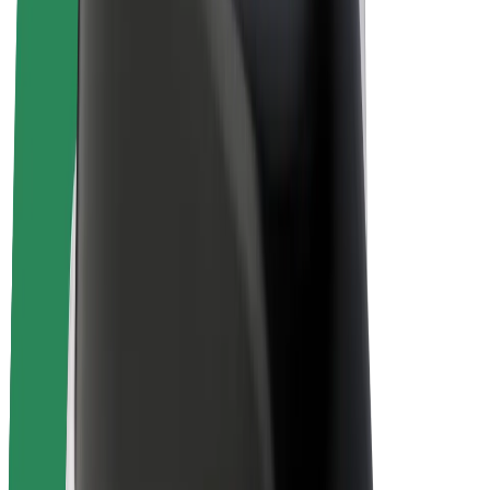
Bolt Plus
Colabora con Bolt
Conductores
Ingresos de conductor/a
Repartidores
Ingresos de repartidor
Comercios de Bolt Food
Flotas
Franquicias
Empresa
Trabajá con nosotros
Acerca de Bolt