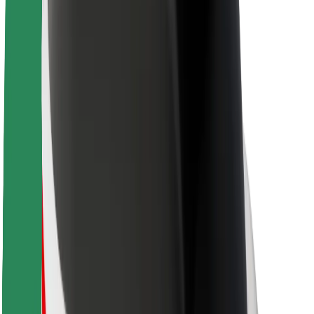
Sostenibilidad en Bolt
Project Zero
Blog
Sala de prensa
Directrices de la marca
Misión
Relación con inversores
Liderazgo
Marca
Medios
Fondo Urbano
Seguridad
Seguridad para usuarios