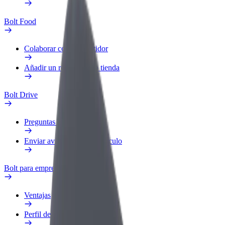
Bolt Food
Colaborar como repartidor
Añadir un restaurante o tienda
Bolt Drive
Preguntas frecuentes
Enviar aviso sobre un vehículo
Bolt para empresas
Ventajas
Perfil de trabajo