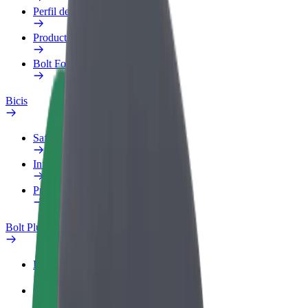
Perfil de trabajo
Productos
Bolt Food para empresas
Bicis
Safety Lab
Informar de un problema
Preguntas frecuentes
Bolt Plus
Beneficios
Cómo unirse