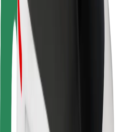
Seguridad para usuarios
Seguridad para conductores
Seguridad para patinetes
Safety Lab
Ciudades
Dónde estamos
Soluciones para las ciudades
Aeropuertos
Estaciones de carga de Bolt
Soporte
Para usuarios
Para conductores