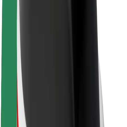
Acerca de Bolt
Sostenibilidad en Bolt
Project Zero
Blog
Sala de prensa
Directrices de la marca
Misión
Relación con inversores
Liderazgo
Marca
Medios
Fondo Urbano
Seguridad