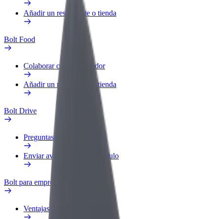
Añadir un restaurante o tienda
Bolt Food
Colaborar como repartidor
Añadir un restaurante o tienda
Bolt Drive
Preguntas frecuentes
Enviar aviso sobre un vehículo
Bolt para empresas
Ventajas