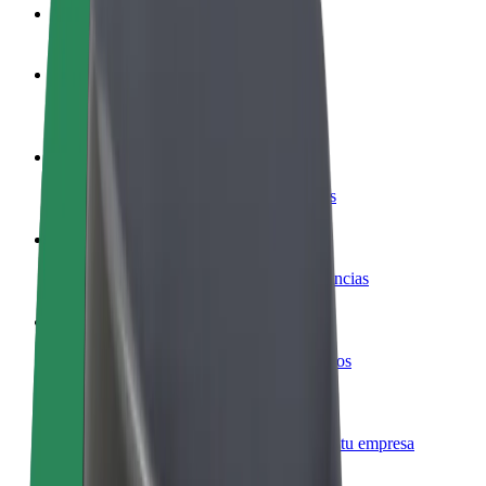
Preguntas frecuentes
Colaborar como conductor
Gana dinero colaborando con Bolt
Colaborar como repartidor
Repartí comida y cobrá todas las semanas
Añadir un restaurante o tienda
Llegá a más clientes y maximizá tus ganancias
Registrarse como propietario de flota
Añadí tu flota a Bolt y potenciá tus ingresos
Bolt para empresas
Productos y servicios de Bolt adaptados a tu empresa