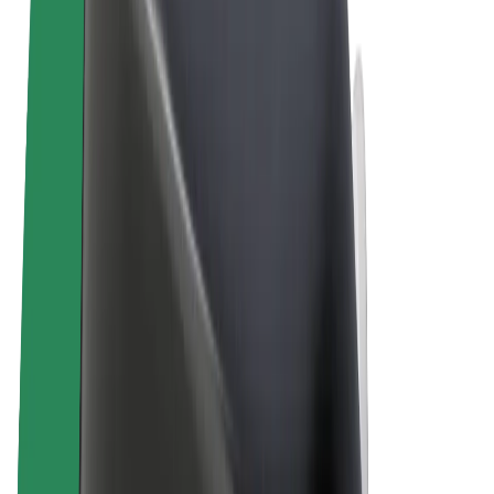
Términos y Condiciones
Privacidad
Cookies
© 2026 Bolt Technology OÜ
Productos
Viajes
Patinetes
Bolt Market
Bolt Food
Bolt Drive
Bolt para empresas