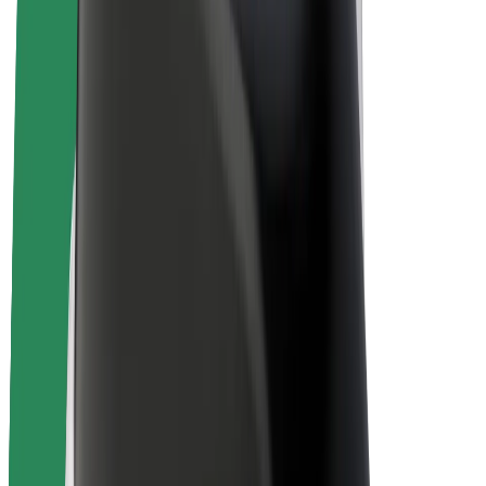
Bicis
Bolt Plus
Colabora con Bolt
Conductores
Ingresos de conductor/a
Repartidores
Ingresos de repartidor
Comercios de Bolt Food
Flotas
Franquicias
Empresa
Trabajá con nosotros