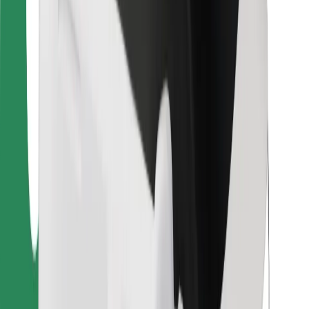
Para repartidores
Bolt Food
Para propietarios de flota
Para restaurantes
Bolt para empresas
Otros
Proveedores
Términos y Condiciones
Cookies
Seguridad
¡Conseguí un viaje en minutos!
Descargar la app de Bolt