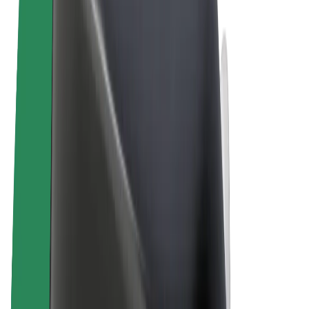
Términos y Condiciones
Privacidad
Cookies
© 2026 Bolt Technology OÜ
Productos
Viajes
Patinetes
Bolt Market
Bolt Food
Bolt Drive
Bolt para empresas