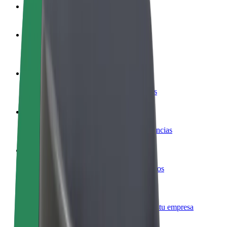
Preguntas frecuentes
Colaborar como conductor
Gana dinero colaborando con Bolt
Colaborar como repartidor
Repartí comida y cobrá todas las semanas
Añadir un restaurante o tienda
Llegá a más clientes y maximizá tus ganancias
Registrarse como propietario de flota
Añadí tu flota a Bolt y potenciá tus ingresos
Bolt para empresas
Productos y servicios de Bolt adaptados a tu empresa