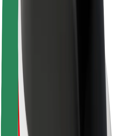
Acerca de Bolt
Sostenibilidad en Bolt
Project Zero
Blog
Sala de prensa
Directrices de la marca
Misión
Relación con inversores
Liderazgo
Marca
Medios
Fondo Urbano
Seguridad