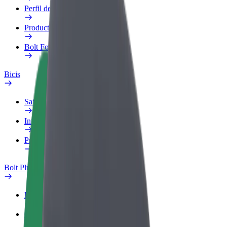
Perfil de trabajo
Productos
Bolt Food para empresas
Bicis
Safety Lab
Informar de un problema
Preguntas frecuentes
Bolt Plus
Beneficios
Cómo unirse