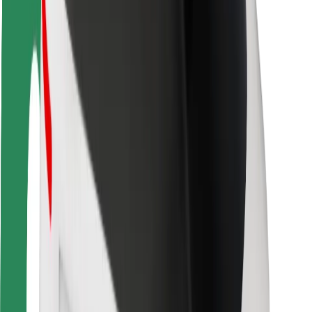
Seguridad para usuarios
Seguridad para conductores
Seguridad para patinetes
Safety Lab
Ciudades
Dónde estamos
Soluciones para las ciudades
Aeropuertos
Estaciones de carga de Bolt
Soporte
Para usuarios
Para conductores