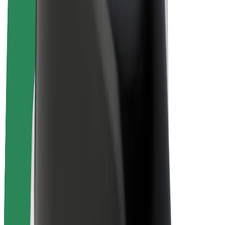
Bicis
Bolt Plus
Colabora con Bolt
Conductores
Ingresos de conductor/a
Repartidores
Ingresos de repartidor
Comercios de Bolt Food
Flotas
Franquicias
Empresa
Trabajá con nosotros