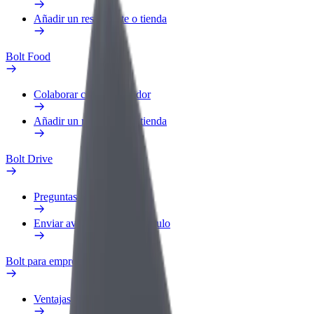
Añadir un restaurante o tienda
Bolt Food
Colaborar como repartidor
Añadir un restaurante o tienda
Bolt Drive
Preguntas frecuentes
Enviar aviso sobre un vehículo
Bolt para empresas
Ventajas