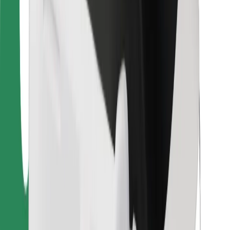
Para repartidores
Bolt Food
Para propietarios de flota
Para restaurantes
Bolt para empresas
Otros
Proveedores
Términos y Condiciones
Cookies
Seguridad
¡Conseguí un viaje en minutos!
Descargar la app de Bolt