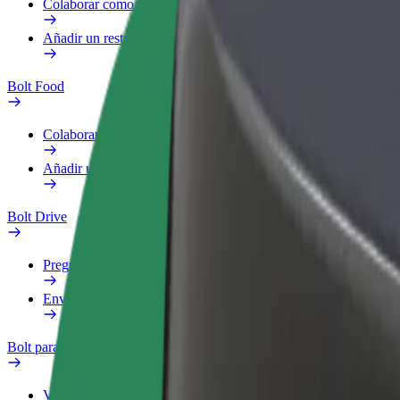
Colaborar como repartidor
Añadir un restaurante o tienda
Bolt Food
Colaborar como repartidor
Añadir un restaurante o tienda
Bolt Drive
Preguntas frecuentes
Enviar aviso sobre un vehículo
Bolt para empresas
Ventajas