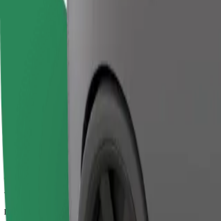
Viajes fiables en coches estándar de tamaño medio.
Duración estimada del viaje
12 min
Distancia estimada
3,3 km
Pasajeros
1-4
Precio estimado
EUR -10,10
Comfort
Viajes en coches con más espacio para equipaje y para estirar las pier
Duración estimada del viaje