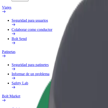
Viajes
Seguridad para usuarios
Colaborar como conductor
Bolt Send
Patinetas
Seguridad para patinetes
Informar de un problema
Safety Lab
Bolt Market