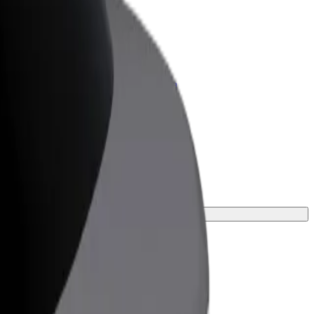
olt para empresas
roductos y servicios de Bolt adaptados a
u empresa
iaje.