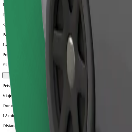
12 min
Distancia estimada
3,3 km
Pasajeros
1-4
Precio estimado
EUR 9,80
Pets
Viajes para ti y tu mascota. Los perros deben llevar bozal, los animal
Duración estimada del viaje
12 min
Distancia estimada