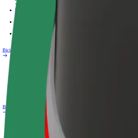
Perfil de trabajo
Productos
Bolt Food para empresas
Bicis
Safety Lab
Informar de un problema
Preguntas frecuentes
Bolt Plus
Beneficios
Cómo unirse