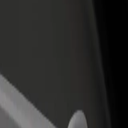
adir un restaurante o tienda
Registrarse como propietario de
B
egá a más clientes y maximizá tus
flota
P
nancias
Añadí tu flota a Bolt y potenciá tus
t
ingresos
ro
ro? Explorá nuestros servicios y encontrá la opción perfecta para tu v
Descargá la app de Bolt