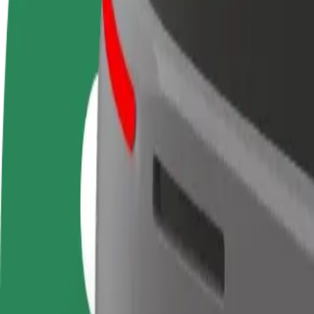
Preguntas frecuentes
Colaborar como conductor
Colaborar como repartidor
Añ
Gana dinero colaborando
Repartí comida y cobrá todas las
Ll
con Bolt
semanas
ga
Cómo ir de Valamar Lacroma Dubrovnik a Hotel Le
¿Buscás la mejor forma de ir de Valamar Lacroma Dubrovnik a Hotel Le
Origen
Valamar Lacroma Dubrovnik
Destino
Hotel Lero
Comodidad y confort a un botón de distancia
Bolt