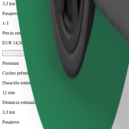
3,3 km
Pasajeros
1-3
Precio estimado
EUR 14,50
Premium
Coches prémium de tamaño medio con extras de alta gama
Duración estimada del viaje
12 min
Distancia estimada
3,3 km
Pasajeros