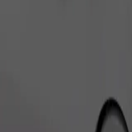
Pedir viaje
es pequeños deben ir en transportín y los asientos deben protegerse con