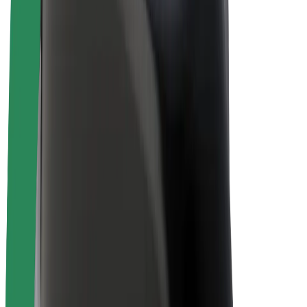
Bicis
Bolt Plus
Colabora con Bolt
Conductores
Ingresos de conductor/a
Repartidores
Ingresos de repartidor
Comercios de Bolt Food
Flotas
Franquicias
Empresa
Trabajá con nosotros