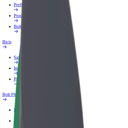
Perfil de trabajo
Productos
Bolt Food para empresas
Bicis
Safety Lab
Informar de un problema
Preguntas frecuentes
Bolt Plus
Beneficios
Cómo unirse