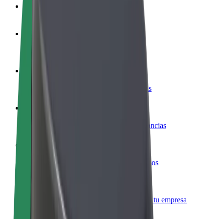
Preguntas frecuentes
Colaborar como conductor
Gana dinero colaborando con Bolt
Colaborar como repartidor
Repartí comida y cobrá todas las semanas
Añadir un restaurante o tienda
Llegá a más clientes y maximizá tus ganancias
Registrarse como propietario de flota
Añadí tu flota a Bolt y potenciá tus ingresos
Bolt para empresas
Productos y servicios de Bolt adaptados a tu empresa