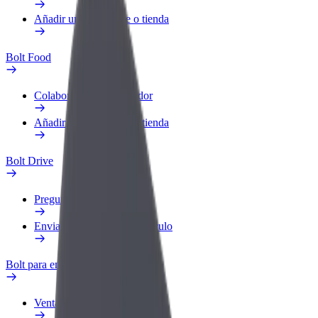
Añadir un restaurante o tienda
Bolt Food
Colaborar como repartidor
Añadir un restaurante o tienda
Bolt Drive
Preguntas frecuentes
Enviar aviso sobre un vehículo
Bolt para empresas
Ventajas