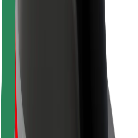
Acerca de Bolt
Sostenibilidad en Bolt
Project Zero
Blog
Sala de prensa
Directrices de la marca
Misión
Relación con inversores
Liderazgo
Marca
Medios
Fondo Urbano
Seguridad