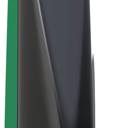
Términos y Condiciones
Privacidad
Cookies
© 2026 Bolt Technology OÜ
Productos
Viajes
Patinetes
Bolt Market
Bolt Food
Bolt Drive
Bolt para empresas