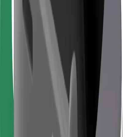
Para repartidores
Bolt Food
Para propietarios de flota
Para restaurantes
Bolt para empresas
Otros
Proveedores
Términos y Condiciones
Cookies
Seguridad
¡Conseguí un viaje en minutos!
Descargar la app de Bolt