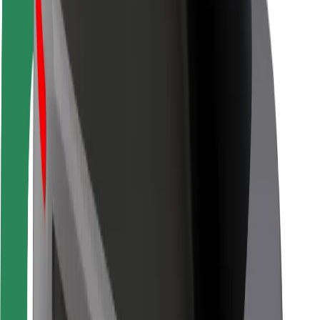
Seguridad para usuarios
Seguridad para conductores
Seguridad para patinetes
Safety Lab
Ciudades
Dónde estamos
Soluciones para las ciudades
Aeropuertos
Estaciones de carga de Bolt
Soporte
Para usuarios
Para conductores