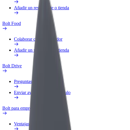
Añadir un restaurante o tienda
Bolt Food
Colaborar como repartidor
Añadir un restaurante o tienda
Bolt Drive
Preguntas frecuentes
Enviar aviso sobre un vehículo
Bolt para empresas
Ventajas