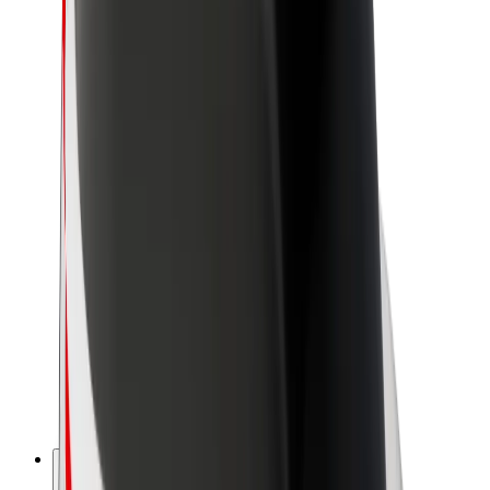
Acerca de Bolt
Sostenibilidad en Bolt
Project Zero
Blog
Sala de prensa
Directrices de la marca
Misión
Relación con inversores
Liderazgo
Marca
Medios
Fondo Urbano
Seguridad