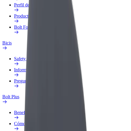
Perfil de trabajo
Productos
Bolt Food para empresas
Bicis
Safety Lab
Informar de un problema
Preguntas frecuentes
Bolt Plus
Beneficios
Cómo unirse