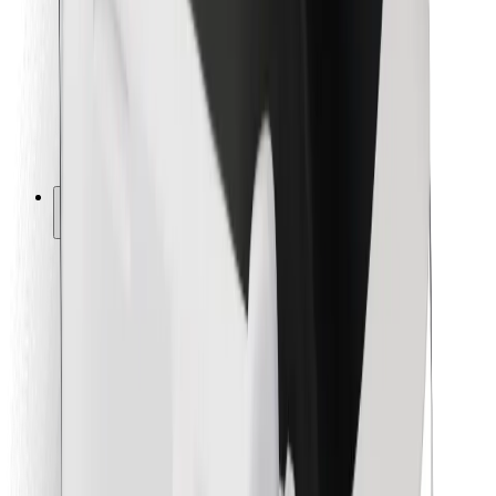
Para repartidores
Bolt Food
Para propietarios de flota
Para restaurantes
Bolt para empresas
Otros
Proveedores
Términos y Condiciones
Cookies
Seguridad
¡Conseguí un viaje en minutos!
Descargar la app de Bolt