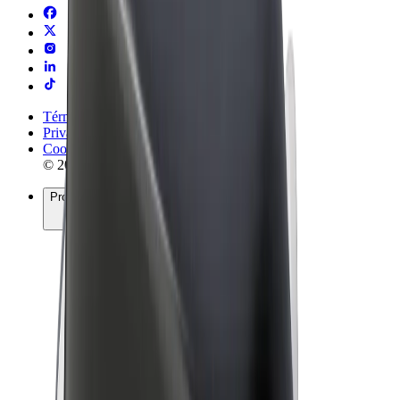
Términos y Condiciones
Privacidad
Cookies
© 2026 Bolt Technology OÜ
Productos
Viajes
Patinetes
Bolt Market
Bolt Food
Bolt Drive
Bolt para empresas