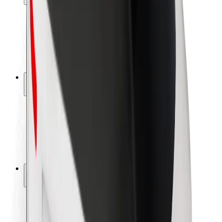
Seguridad para usuarios
Seguridad para conductores
Seguridad para patinetes
Safety Lab
Ciudades
Dónde estamos
Soluciones para las ciudades
Aeropuertos
Estaciones de carga de Bolt
Soporte
Para usuarios
Para conductores