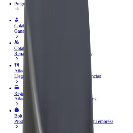
Preguntas frecuentes
Colaborar como conductor
Gana dinero colaborando con Bolt
Colaborar como repartidor
Repartí comida y cobrá todas las semanas
Añadir un restaurante o tienda
Llegá a más clientes y maximizá tus ganancias
Registrarse como propietario de flota
Añadí tu flota a Bolt y potenciá tus ingresos
Bolt para empresas
Productos y servicios de Bolt adaptados a tu empresa