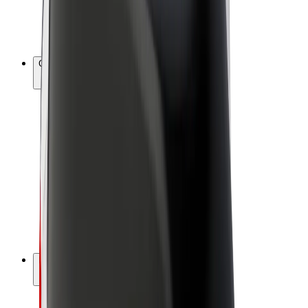
Bicis
Bolt Plus
Colabora con Bolt
Conductores
Ingresos de conductor/a
Repartidores
Ingresos de repartidor
Comercios de Bolt Food
Flotas
Franquicias
Empresa
Trabajá con nosotros