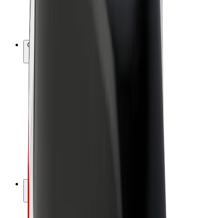
Bicis
Bolt Plus
Colabora con Bolt
Conductores
Ingresos de conductor/a
Repartidores
Ingresos de repartidor
Comercios de Bolt Food
Flotas
Franquicias
Empresa
Trabajá con nosotros