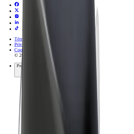
Términos y Condiciones
Privacidad
Cookies
© 2026 Bolt Technology OÜ
Productos
Viajes
Patinetes
Bolt Market
Bolt Food
Bolt Drive
Bolt para empresas