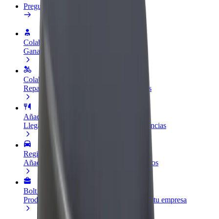
Preguntas frecuentes
Colaborar como conductor
Gana dinero colaborando con Bolt
Colaborar como repartidor
Repartí comida y cobrá todas las semanas
Añadir un restaurante o tienda
Llegá a más clientes y maximizá tus ganancias
Registrarse como propietario de flota
Añadí tu flota a Bolt y potenciá tus ingresos
Bolt para empresas
Productos y servicios de Bolt adaptados a tu empresa