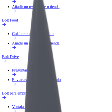
Añadir un restaurante o tienda
Bolt Food
Colaborar como repartidor
Añadir un restaurante o tienda
Bolt Drive
Preguntas frecuentes
Enviar aviso sobre un vehículo
Bolt para empresas
Ventajas