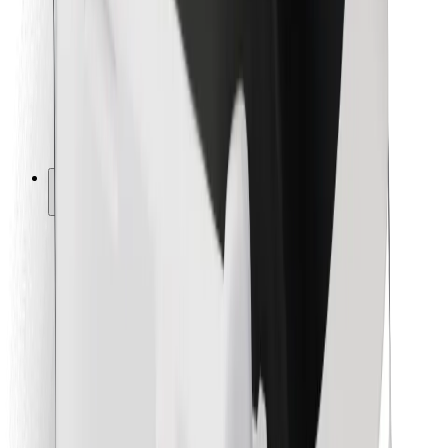
Para repartidores
Bolt Food
Para propietarios de flota
Para restaurantes
Bolt para empresas
Otros
Proveedores
Términos y Condiciones
Cookies
Seguridad
¡Conseguí un viaje en minutos!
Descargar la app de Bolt