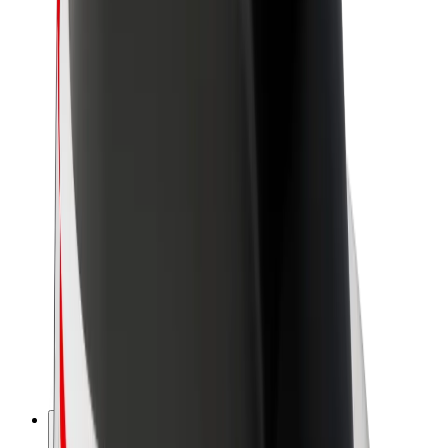
Acerca de Bolt
Sostenibilidad en Bolt
Project Zero
Blog
Sala de prensa
Directrices de la marca
Misión
Relación con inversores
Liderazgo
Marca
Medios
Fondo Urbano
Seguridad