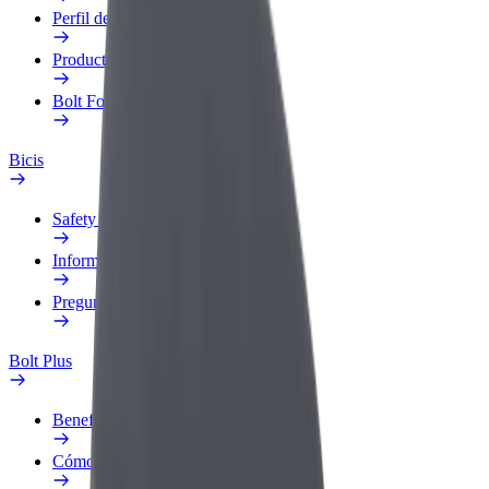
Perfil de trabajo
Productos
Bolt Food para empresas
Bicis
Safety Lab
Informar de un problema
Preguntas frecuentes
Bolt Plus
Beneficios
Cómo unirse