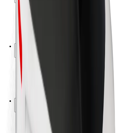
Seguridad para usuarios
Seguridad para conductores
Seguridad para patinetes
Safety Lab
Ciudades
Dónde estamos
Soluciones para las ciudades
Aeropuertos
Estaciones de carga de Bolt
Soporte
Para usuarios
Para conductores