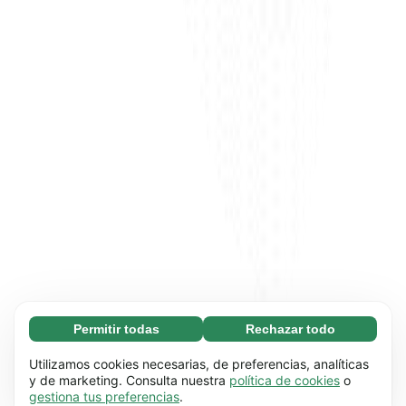
Permitir todas
Rechazar todo
Necesarias (65)
Las cookies necesarias ayudan a que nuestra
Más información
Utilizamos cookies necesarias, de preferencias, analíticas
página web funcione correctamente, pues
y de marketing. Consulta nuestra
política de cookies
o
gestiona tus preferencias
.
hace posible que se lleven a cabo funciones