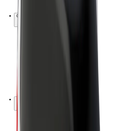
Bolt Plus
Colabora con Bolt
Conductores
Ingresos de conductor/a
Repartidores
Ingresos de repartidor
Comercios de Bolt Food
Flotas
Franquicias
Empresa
Trabajá con nosotros
Acerca de Bolt