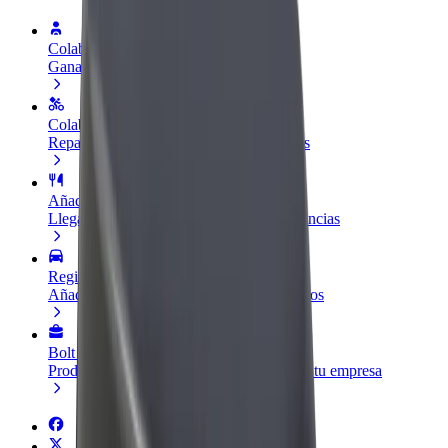
Colaborar como conductor
Gana dinero colaborando con Bolt
Colaborar como repartidor
Repartí comida y cobrá todas las semanas
Añadir un restaurante o tienda
Llegá a más clientes y maximizá tus ganancias
Registrarse como propietario de flota
Añadí tu flota a Bolt y potenciá tus ingresos
Bolt para empresas
Productos y servicios de Bolt adaptados a tu empresa