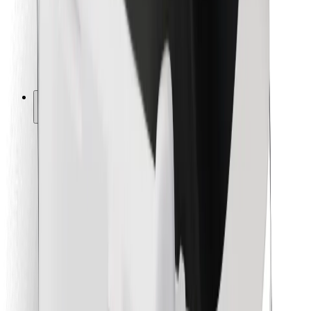
Bolt Food
Para propietarios de flota
Para restaurantes
Bolt para empresas
Otros
Proveedores
Términos y Condiciones
Cookies
Seguridad
¡Conseguí un viaje en minutos!
Descargar la app de Bolt
Encontrá tu comida favorita