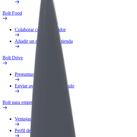
Bolt Food
Colaborar como repartidor
Añadir un restaurante o tienda
Bolt Drive
Preguntas frecuentes
Enviar aviso sobre un vehículo
Bolt para empresas
Ventajas
Perfil de trabajo