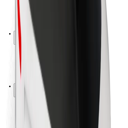
Seguridad para conductores
Seguridad para patinetes
Safety Lab
Ciudades
Dónde estamos
Soluciones para las ciudades
Aeropuertos
Estaciones de carga de Bolt
Soporte
Para usuarios
Para conductores
Para repartidores