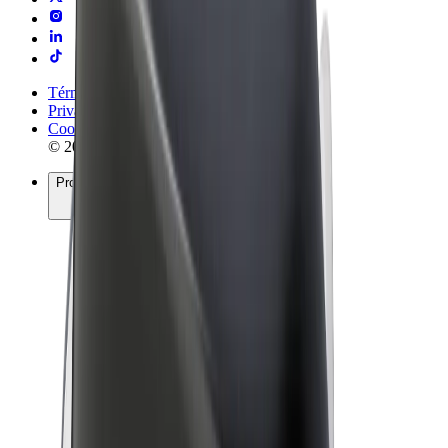
Términos y Condiciones
Privacidad
Cookies
© 2026 Bolt Technology OÜ
Productos
Viajes
Patinetes
Bolt Market
Bolt Food
Bolt Drive
Bolt para empresas
Bicis