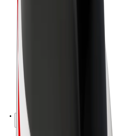
Sostenibilidad en Bolt
Project Zero
Blog
Sala de prensa
Directrices de la marca
Misión
Relación con inversores
Liderazgo
Marca
Medios
Fondo Urbano
Seguridad
Seguridad para usuarios