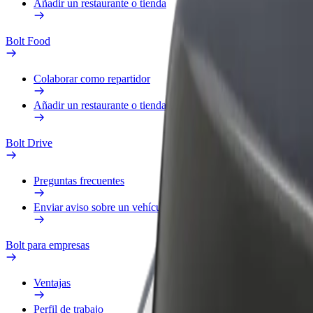
Añadir un restaurante o tienda
Bolt Food
Colaborar como repartidor
Añadir un restaurante o tienda
Bolt Drive
Preguntas frecuentes
Enviar aviso sobre un vehículo
Bolt para empresas
Ventajas
Perfil de trabajo