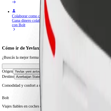
Colaborar como conductor
Colaborar como repartidor
Añ
Gana dinero colaborando
Repartí comida y cobrá todas las
Ll
con Bolt
semanas
ga
Cómo ir de Yevlax yeni avtovoğzal - main bus station
¿Buscás la mejor forma de ir de Yevlax yeni avtovoğzal - main bus sta
Origen
Yevlax yeni avtovoğzal - main bus station
Destino
Azerbaijan State Agricultural University (ADAU)
Comodidad y confort a un botón de distancia
Bolt
Viajes fiables en coches estándar de tamaño medio.