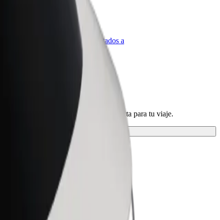
olt para empresas
roductos y servicios de Bolt adaptados a
u empresa
s servicios y encontrá la opción perfecta para tu viaje.