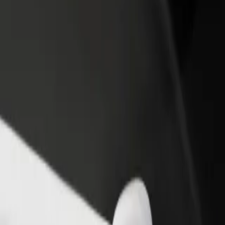
adir un restaurante o tienda
Registrarse como propietario de
B
egá a más clientes y maximizá tus
flota
P
nancias
Añadí tu flota a Bolt y potenciá tus
t
ingresos
 a Azerbaijan State Agricultural University (ADAU)
tion a Azerbaijan State Agricultural University (ADAU)? Explorá nuestro
Descargá la app de Bolt