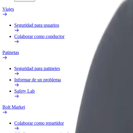
Viajes
Seguridad para usuarios
Colaborar como conductor
Patinetas
Seguridad para patinetes
Informar de un problema
Safety Lab
Bolt Market
Colaborar como repartidor