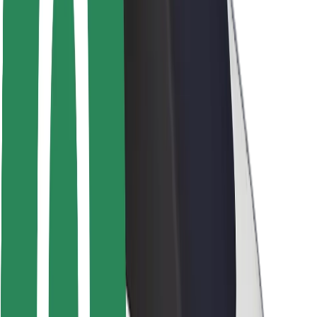
Seguridad para usuarios
Seguridad para conductores
Seguridad para patinetes
Safety Lab
Ciudades
Dónde estamos
Soluciones para las ciudades
Aeropuertos
Estaciones de carga de Bolt
Soporte
Para usuarios
Para conductores