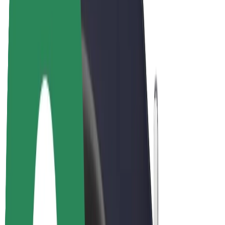
Bicis
Bolt Plus
Colabora con Bolt
Conductores
Ingresos de conductor/a
Repartidores
Ingresos de repartidor
Comercios de Bolt Food
Flotas
Franquicias
Empresa
Trabajá con nosotros