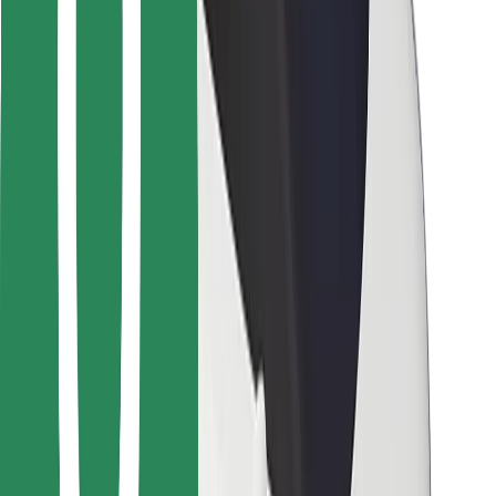
Para repartidores
Bolt Food
Para propietarios de flota
Para restaurantes
Bolt para empresas
Otros
Proveedores
Términos y Condiciones
Cookies
Seguridad
¡Conseguí un viaje en minutos!
Descargar la app de Bolt