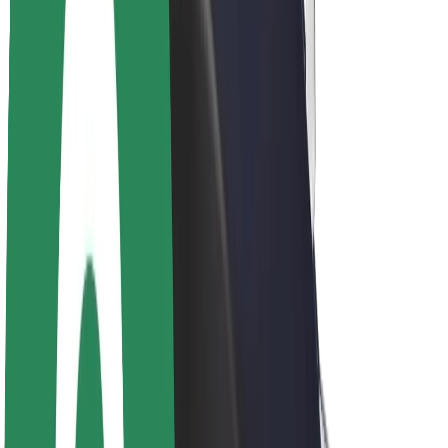
Acerca de Bolt
Sostenibilidad en Bolt
Project Zero
Blog
Sala de prensa
Directrices de la marca
Misión
Relación con inversores
Liderazgo
Marca
Medios
Fondo Urbano
Seguridad