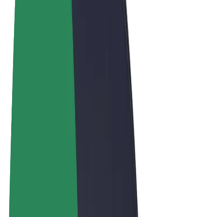
Términos y Condiciones
Privacidad
Cookies
© 2026 Bolt Technology OÜ
Productos
Viajes
Patinetes
Bolt Market
Bolt Food
Bolt Drive
Bolt para empresas