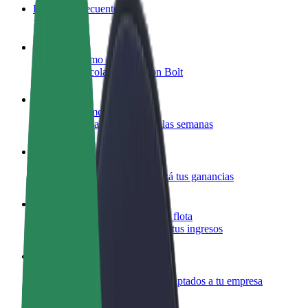
Preguntas frecuentes
Colaborar como conductor
Gana dinero colaborando con Bolt
Colaborar como repartidor
Repartí comida y cobrá todas las semanas
Añadir un restaurante o tienda
Llegá a más clientes y maximizá tus ganancias
Registrarse como propietario de flota
Añadí tu flota a Bolt y potenciá tus ingresos
Bolt para empresas
Productos y servicios de Bolt adaptados a tu empresa