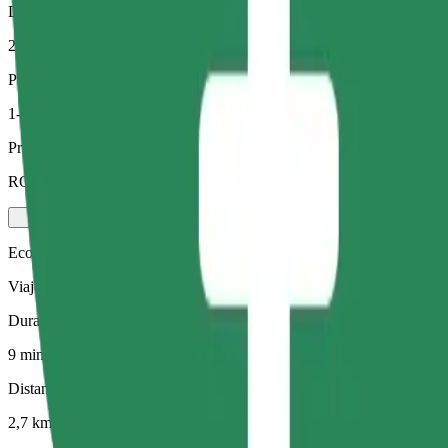
Distancia estimada
2,7 km
Pasajeros
1-4
Precio estimado
RON 18,60
Economy
Viajes asequibles en coches estándar
Duración estimada del viaje
9 min
Distancia estimada
2,7 km