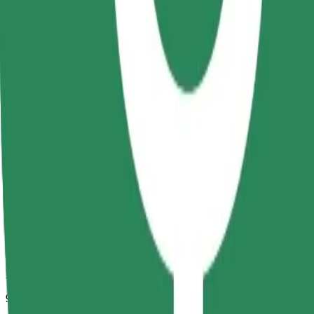
Duración estimada del viaje
9 min
Distancia estimada
2,7 km
Pasajeros
1-4
Precio estimado
RON 14,80
Comfort
Viajes en coches con más espacio para equipaje y para estirar las pier
Duración estimada del viaje
9 min