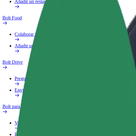
Añadir un restaurante o tienda
Bolt Food
Colaborar como repartidor
Añadir un restaurante o tienda
Bolt Drive
Preguntas frecuentes
Enviar aviso sobre un vehículo
Bolt para empresas
Ventajas
Perfil de trabajo