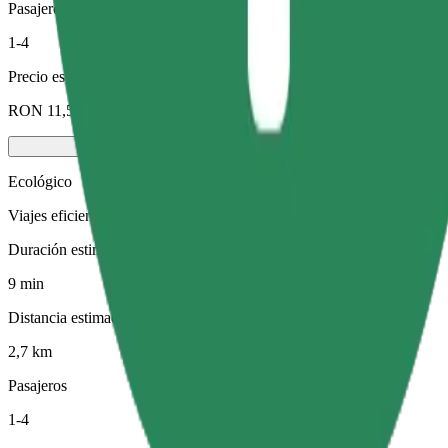
Pasajeros
1-4
Precio estimado
RON 11,50
Ecológico
Viajes eficientes en vehículos híbridos y eléctricos
Duración estimada del viaje
9 min
Distancia estimada
2,7 km
Pasajeros
1-4