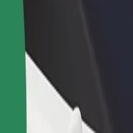
adir un restaurante o tienda
Registrarse como propietario de
B
egá a más clientes y maximizá tus
flota
P
nancias
Añadí tu flota a Bolt y potenciá tus
t
ingresos
estros servicios y encontrá la opción perfecta para tu viaje.
Descargá la app de Bolt