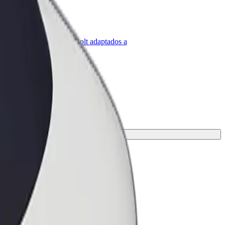
olt para empresas
roductos y servicios de Bolt adaptados a
u empresa