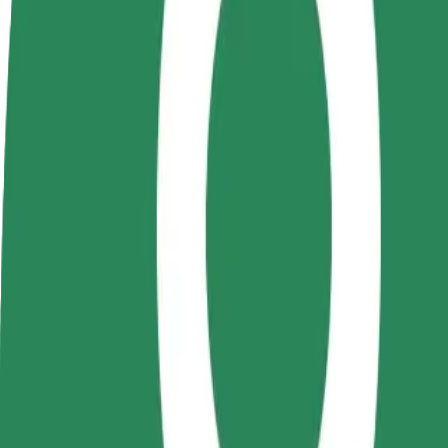
Colaborar como conductor
Colaborar como repartidor
Añ
Gana dinero colaborando
Repartí comida y cobrá todas las
Ll
con Bolt
semanas
ga
Cómo ir de Jumbo Iasi a Gara Nicolina
¿Buscás la mejor forma de ir de Jumbo Iasi a Gara Nicolina? Explorá nu
Origen
Jumbo Iasi
Destino
Gara Nicolina
Comodidad y confort a un botón de distancia
Bolt
Viajes fiables en coches estándar de tamaño medio.