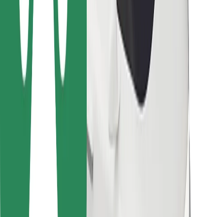
Para repartidores
Bolt Food
Para propietarios de flota
Para restaurantes
Bolt para empresas
Otros
Proveedores
Términos y Condiciones
Cookies
Seguridad
¡Conseguí un viaje en minutos!
Descargar la app de Bolt