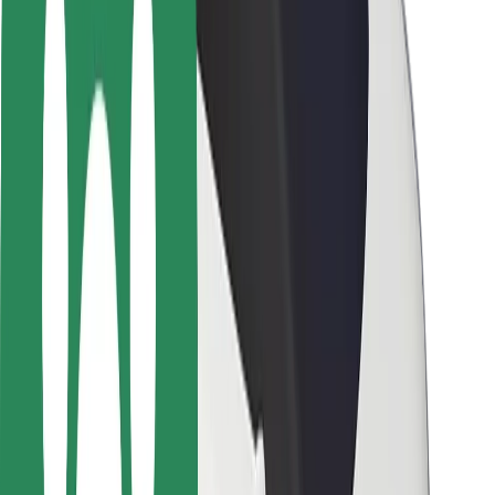
Seguridad para usuarios
Seguridad para conductores
Seguridad para patinetes
Safety Lab
Ciudades
Dónde estamos
Soluciones para las ciudades
Aeropuertos
Estaciones de carga de Bolt
Soporte
Para usuarios
Para conductores