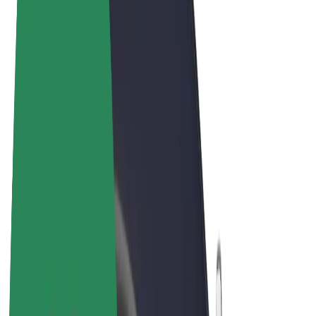
Términos y Condiciones
Privacidad
Cookies
© 2026 Bolt Technology OÜ
Productos
Viajes
Patinetes
Bolt Market
Bolt Food
Bolt Drive
Bolt para empresas