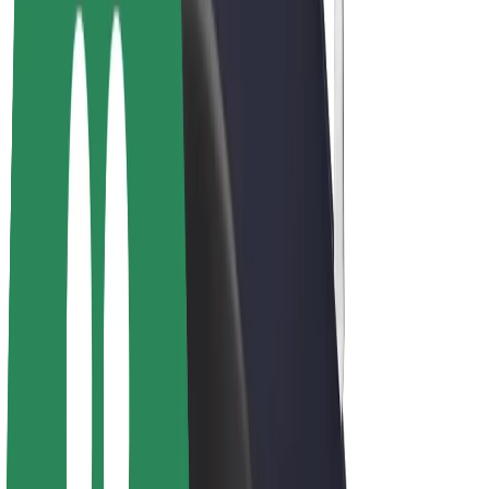
Bicis
Bolt Plus
Colabora con Bolt
Conductores
Ingresos de conductor/a
Repartidores
Ingresos de repartidor
Comercios de Bolt Food
Flotas
Franquicias
Empresa
Trabajá con nosotros