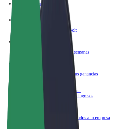
Preguntas frecuentes
Colaborar como conductor
Gana dinero colaborando con Bolt
Colaborar como repartidor
Repartí comida y cobrá todas las semanas
Añadir un restaurante o tienda
Llegá a más clientes y maximizá tus ganancias
Registrarse como propietario de flota
Añadí tu flota a Bolt y potenciá tus ingresos
Bolt para empresas
Productos y servicios de Bolt adaptados a tu empresa