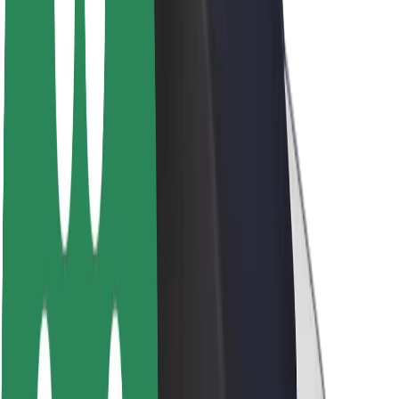
Acerca de Bolt
Sostenibilidad en Bolt
Project Zero
Blog
Sala de prensa
Directrices de la marca
Misión
Relación con inversores
Liderazgo
Marca
Medios
Fondo Urbano
Seguridad