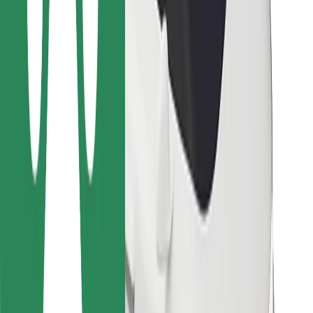
Para repartidores
Bolt Food
Para propietarios de flota
Para restaurantes
Bolt para empresas
Otros
Proveedores
Términos y Condiciones
Cookies
Seguridad
¡Conseguí un viaje en minutos!
Descargar la app de Bolt