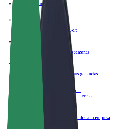
Preguntas frecuentes
Colaborar como conductor
Gana dinero colaborando con Bolt
Colaborar como repartidor
Repartí comida y cobrá todas las semanas
Añadir un restaurante o tienda
Llegá a más clientes y maximizá tus ganancias
Registrarse como propietario de flota
Añadí tu flota a Bolt y potenciá tus ingresos
Bolt para empresas
Productos y servicios de Bolt adaptados a tu empresa