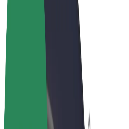
Términos y Condiciones
Privacidad
Cookies
© 2026 Bolt Technology OÜ
Productos
Viajes
Patinetes
Bolt Market
Bolt Food
Bolt Drive
Bolt para empresas