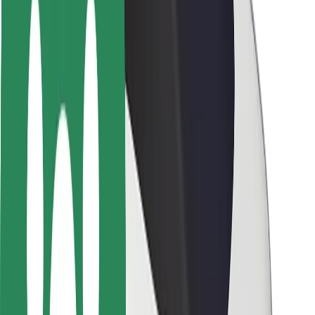
Seguridad para usuarios
Seguridad para conductores
Seguridad para patinetes
Safety Lab
Ciudades
Dónde estamos
Soluciones para las ciudades
Aeropuertos
Estaciones de carga de Bolt
Soporte
Para usuarios
Para conductores