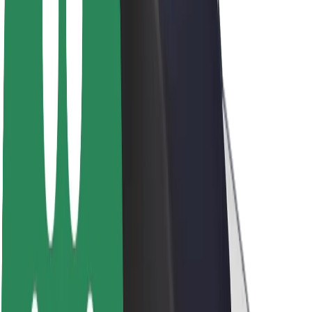
Acerca de Bolt
Sostenibilidad en Bolt
Project Zero
Blog
Sala de prensa
Directrices de la marca
Misión
Relación con inversores
Liderazgo
Marca
Medios
Fondo Urbano
Seguridad