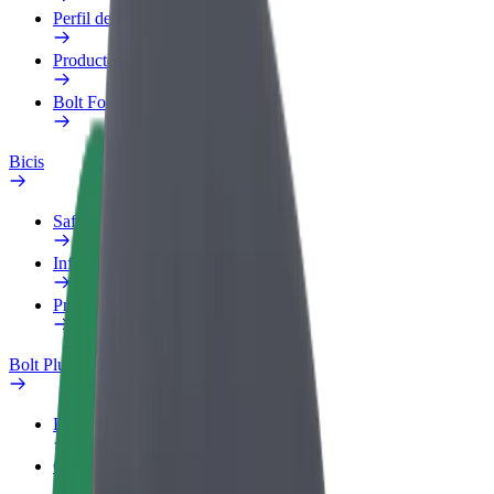
Perfil de trabajo
Productos
Bolt Food para empresas
Bicis
Safety Lab
Informar de un problema
Preguntas frecuentes
Bolt Plus
Beneficios
Cómo unirse