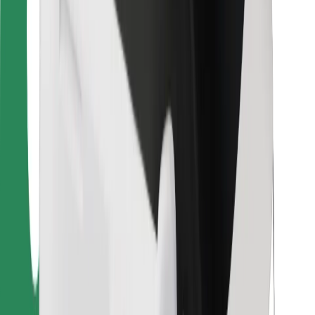
Para repartidores
Bolt Food
Para propietarios de flota
Para restaurantes
Bolt para empresas
Otros
Proveedores
Términos y Condiciones
Cookies
Seguridad
¡Conseguí un viaje en minutos!
Descargar la app de Bolt