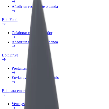
Añadir un restaurante o tienda
Bolt Food
Colaborar como repartidor
Añadir un restaurante o tienda
Bolt Drive
Preguntas frecuentes
Enviar aviso sobre un vehículo
Bolt para empresas
Ventajas