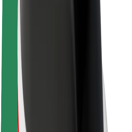
Acerca de Bolt
Sostenibilidad en Bolt
Project Zero
Blog
Sala de prensa
Directrices de la marca
Misión
Relación con inversores
Liderazgo
Marca
Medios
Fondo Urbano
Seguridad