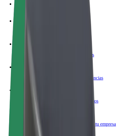
Preguntas frecuentes
Colaborar como conductor
Gana dinero colaborando con Bolt
Colaborar como repartidor
Repartí comida y cobrá todas las semanas
Añadir un restaurante o tienda
Llegá a más clientes y maximizá tus ganancias
Registrarse como propietario de flota
Añadí tu flota a Bolt y potenciá tus ingresos
Bolt para empresas
Productos y servicios de Bolt adaptados a tu empresa