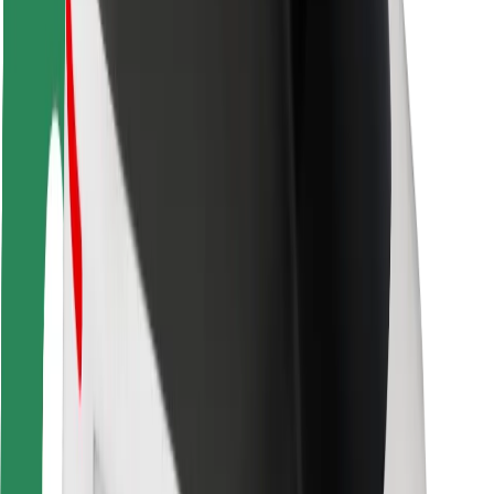
Seguridad para usuarios
Seguridad para conductores
Seguridad para patinetes
Safety Lab
Ciudades
Dónde estamos
Soluciones para las ciudades
Aeropuertos
Estaciones de carga de Bolt
Soporte
Para usuarios
Para conductores