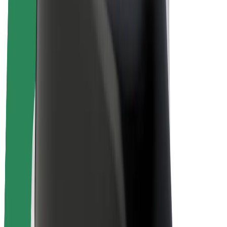
Bicis
Bolt Plus
Colabora con Bolt
Conductores
Ingresos de conductor/a
Repartidores
Ingresos de repartidor
Comercios de Bolt Food
Flotas
Franquicias
Empresa
Trabajá con nosotros