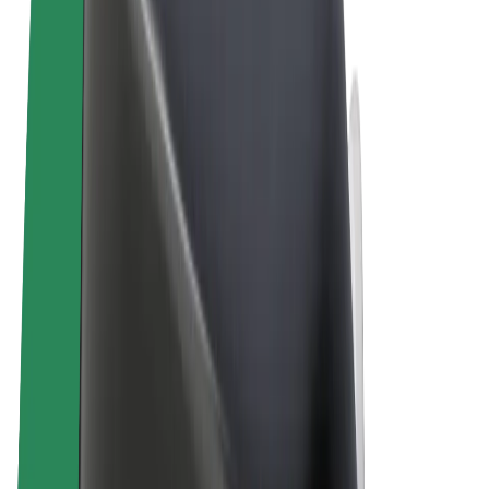
Términos y Condiciones
Privacidad
Cookies
© 2026 Bolt Technology OÜ
Productos
Viajes
Patinetes
Bolt Market
Bolt Food
Bolt Drive
Bolt para empresas