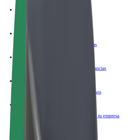
Colaborar como conductor
Gana dinero colaborando con Bolt
Colaborar como repartidor
Repartí comida y cobrá todas las semanas
Añadir un restaurante o tienda
Llegá a más clientes y maximizá tus ganancias
Registrarse como propietario de flota
Añadí tu flota a Bolt y potenciá tus ingresos
Bolt para empresas
Productos y servicios de Bolt adaptados a tu empresa