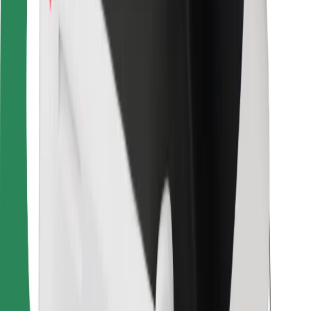
Bolt Food
Para propietarios de flota
Para restaurantes
Bolt para empresas
Otros
Proveedores
Términos y Condiciones
Cookies
Seguridad
¡Conseguí un viaje en minutos!
Descargar la app de Bolt
Encontrá tu comida favorita