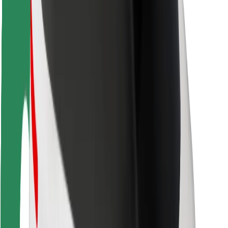
Seguridad para conductores
Seguridad para patinetes
Safety Lab
Ciudades
Dónde estamos
Soluciones para las ciudades
Aeropuertos
Estaciones de carga de Bolt
Soporte
Para usuarios
Para conductores
Para repartidores