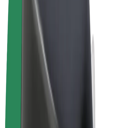
Términos y Condiciones
Privacidad
Cookies
© 2026 Bolt Technology OÜ
Productos
Viajes
Patinetes
Bolt Market
Bolt Food
Bolt Drive
Bolt para empresas
Bicis