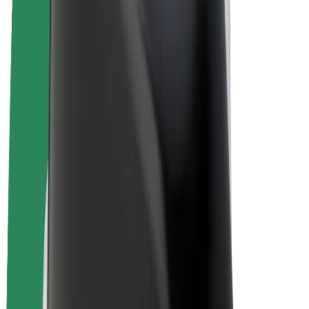
Bolt Plus
Colabora con Bolt
Conductores
Ingresos de conductor/a
Repartidores
Ingresos de repartidor
Comercios de Bolt Food
Flotas
Franquicias
Empresa
Trabajá con nosotros
Acerca de Bolt