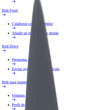
Bolt Food
Colaborar como repartidor
Añadir un restaurante o tienda
Bolt Drive
Preguntas frecuentes
Enviar aviso sobre un vehículo
Bolt para empresas
Ventajas
Perfil de trabajo