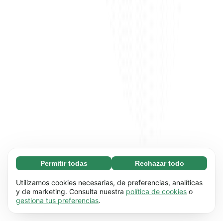
Permitir todas
Rechazar todo
Necesarias (65)
Las cookies necesarias ayudan a que nuestra
Más información
Utilizamos cookies necesarias, de preferencias, analíticas
página web funcione correctamente, pues
y de marketing. Consulta nuestra
política de cookies
o
gestiona tus preferencias
.
hace posible que se lleven a cabo funciones
Preferenciales (17)
básicas (por ejemplo, navegar por las distintas
Las cookies preferenciales hacen posible que
Más información
páginas). Nuestra página no puede funcionar