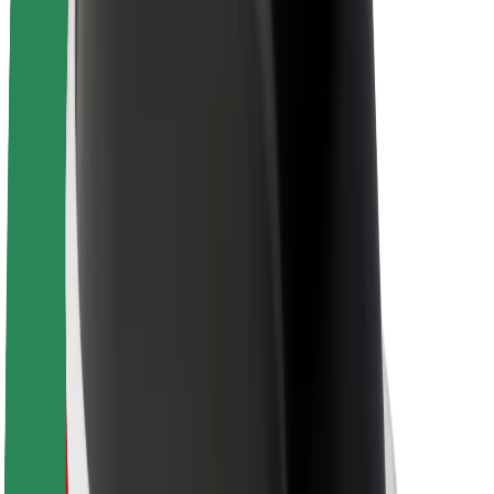
Sostenibilidad en Bolt
Project Zero
Blog
Sala de prensa
Directrices de la marca
Misión
Relación con inversores
Liderazgo
Marca
Medios
Fondo Urbano
Seguridad
Seguridad para usuarios