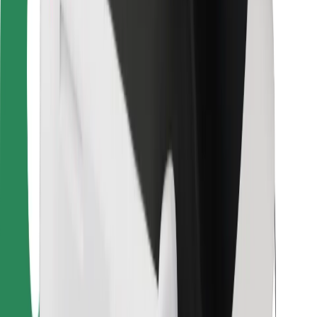
Para repartidores
Bolt Food
Para propietarios de flota
Para restaurantes
Bolt para empresas
Otros
Proveedores
Términos y Condiciones
Cookies
Seguridad
¡Conseguí un viaje en minutos!
Descargar la app de Bolt