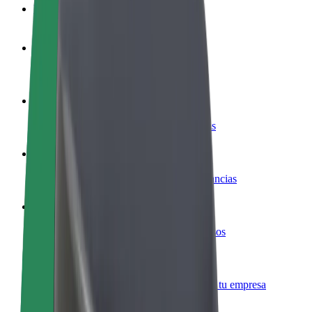
Preguntas frecuentes
Colaborar como conductor
Gana dinero colaborando con Bolt
Colaborar como repartidor
Repartí comida y cobrá todas las semanas
Añadir un restaurante o tienda
Llegá a más clientes y maximizá tus ganancias
Registrarse como propietario de flota
Añadí tu flota a Bolt y potenciá tus ingresos
Bolt para empresas
Productos y servicios de Bolt adaptados a tu empresa