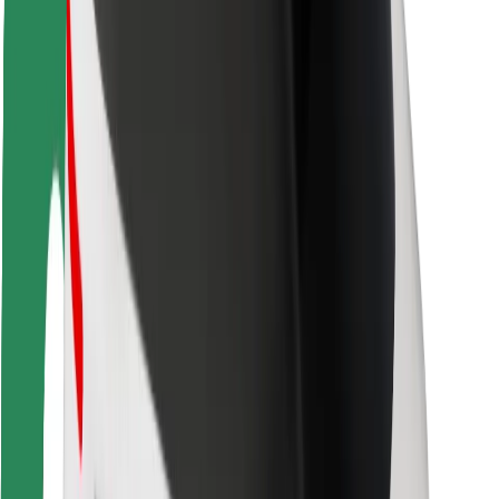
Seguridad para usuarios
Seguridad para conductores
Seguridad para patinetes
Safety Lab
Ciudades
Dónde estamos
Soluciones para las ciudades
Aeropuertos
Estaciones de carga de Bolt
Soporte
Para usuarios
Para conductores