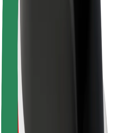
Acerca de Bolt
Sostenibilidad en Bolt
Project Zero
Blog
Sala de prensa
Directrices de la marca
Misión
Relación con inversores
Liderazgo
Marca
Medios
Fondo Urbano
Seguridad