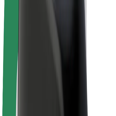
Bicis
Bolt Plus
Colabora con Bolt
Conductores
Ingresos de conductor/a
Repartidores
Ingresos de repartidor
Comercios de Bolt Food
Flotas
Franquicias
Empresa
Trabajá con nosotros