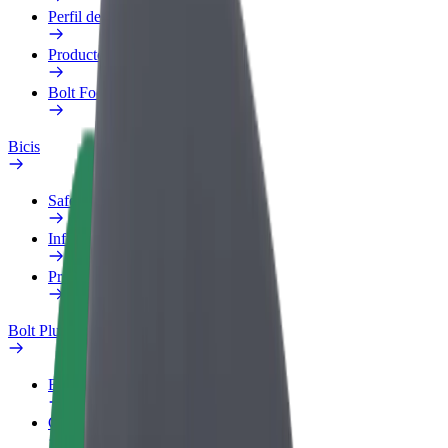
Perfil de trabajo
Productos
Bolt Food para empresas
Bicis
Safety Lab
Informar de un problema
Preguntas frecuentes
Bolt Plus
Beneficios
Cómo unirse