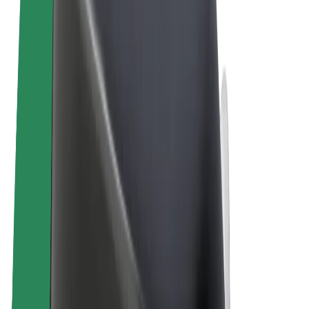
Términos y Condiciones
Privacidad
Cookies
© 2026 Bolt Technology OÜ
Productos
Viajes
Patinetes
Bolt Market
Bolt Food
Bolt Drive
Bolt para empresas