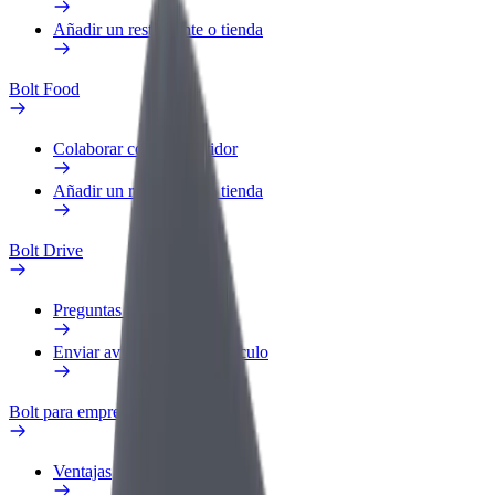
Añadir un restaurante o tienda
Bolt Food
Colaborar como repartidor
Añadir un restaurante o tienda
Bolt Drive
Preguntas frecuentes
Enviar aviso sobre un vehículo
Bolt para empresas
Ventajas