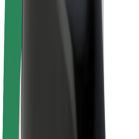
Bolt Plus
Colabora con Bolt
Conductores
Ingresos de conductor/a
Repartidores
Ingresos de repartidor
Comercios de Bolt Food
Flotas
Franquicias
Empresa
Trabajá con nosotros
Acerca de Bolt