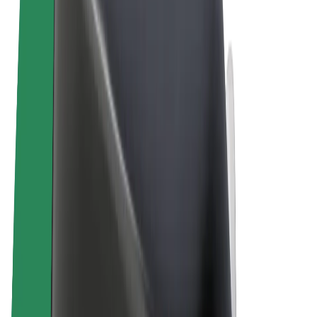
Términos y Condiciones
Privacidad
Cookies
© 2026 Bolt Technology OÜ
Productos
Viajes
Patinetes
Bolt Market
Bolt Food
Bolt Drive
Bolt para empresas
Bicis