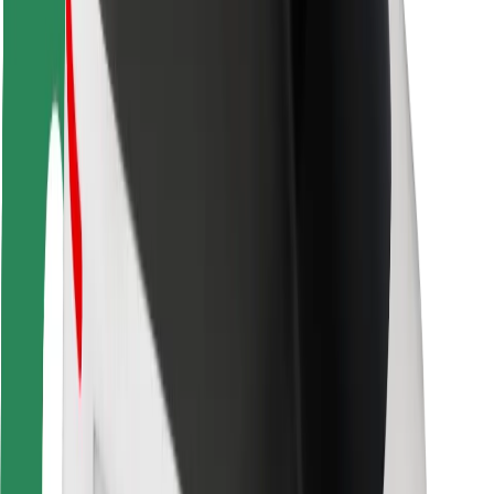
Seguridad para conductores
Seguridad para patinetes
Safety Lab
Ciudades
Dónde estamos
Soluciones para las ciudades
Aeropuertos
Estaciones de carga de Bolt
Soporte
Para usuarios
Para conductores
Para repartidores