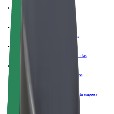
Colaborar como conductor
Gana dinero colaborando con Bolt
Colaborar como repartidor
Repartí comida y cobrá todas las semanas
Añadir un restaurante o tienda
Llegá a más clientes y maximizá tus ganancias
Registrarse como propietario de flota
Añadí tu flota a Bolt y potenciá tus ingresos
Bolt para empresas
Productos y servicios de Bolt adaptados a tu empresa