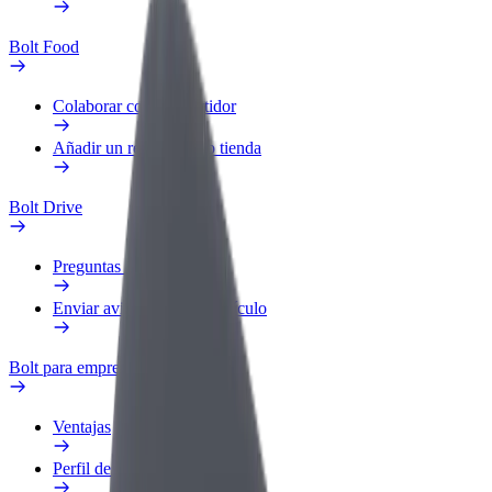
Bolt Food
Colaborar como repartidor
Añadir un restaurante o tienda
Bolt Drive
Preguntas frecuentes
Enviar aviso sobre un vehículo
Bolt para empresas
Ventajas
Perfil de trabajo