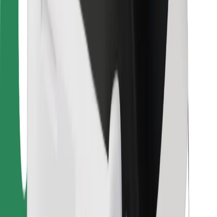
Bolt Food
Para propietarios de flota
Para restaurantes
Bolt para empresas
Otros
Proveedores
Términos y Condiciones
Cookies
Seguridad
¡Conseguí un viaje en minutos!
Descargar la app de Bolt
Encontrá tu comida favorita