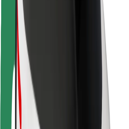
Seguridad para usuarios
Seguridad para conductores
Seguridad para patinetes
Safety Lab
Ciudades
Dónde estamos
Soluciones para las ciudades
Aeropuertos
Estaciones de carga de Bolt
Soporte
Para usuarios
Para conductores