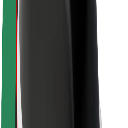
Acerca de Bolt
Sostenibilidad en Bolt
Project Zero
Blog
Sala de prensa
Directrices de la marca
Misión
Relación con inversores
Liderazgo
Marca
Medios
Fondo Urbano
Seguridad