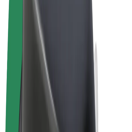
Términos y Condiciones
Privacidad
Cookies
© 2026 Bolt Technology OÜ
Productos
Viajes
Patinetes
Bolt Market
Bolt Food
Bolt Drive
Bolt para empresas