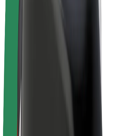
Bicis
Bolt Plus
Colabora con Bolt
Conductores
Ingresos de conductor/a
Repartidores
Ingresos de repartidor
Comercios de Bolt Food
Flotas
Franquicias
Empresa
Trabajá con nosotros