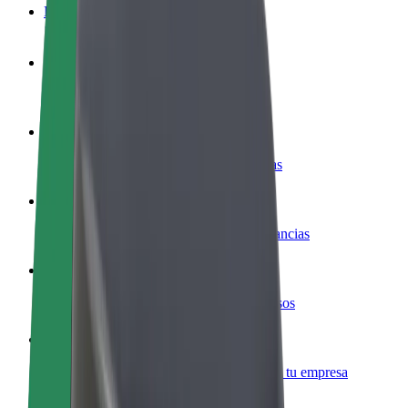
Preguntas frecuentes
Colaborar como conductor
Gana dinero colaborando con Bolt
Colaborar como repartidor
Repartí comida y cobrá todas las semanas
Añadir un restaurante o tienda
Llegá a más clientes y maximizá tus ganancias
Registrarse como propietario de flota
Añadí tu flota a Bolt y potenciá tus ingresos
Bolt para empresas
Productos y servicios de Bolt adaptados a tu empresa