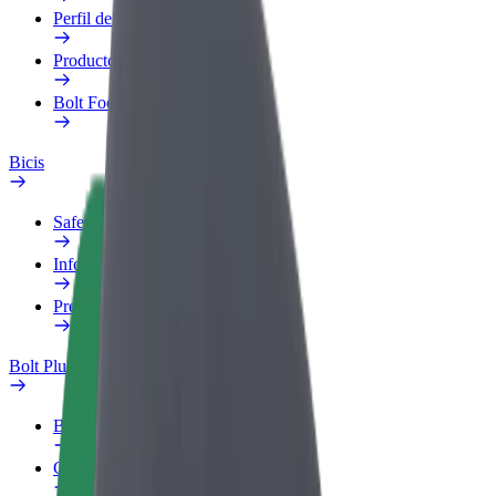
Perfil de trabajo
Productos
Bolt Food para empresas
Bicis
Safety Lab
Informar de un problema
Preguntas frecuentes
Bolt Plus
Beneficios
Cómo unirse