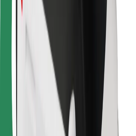
Para repartidores
Bolt Food
Para propietarios de flota
Para restaurantes
Bolt para empresas
Otros
Proveedores
Términos y Condiciones
Cookies
Seguridad
¡Conseguí un viaje en minutos!
Descargar la app de Bolt